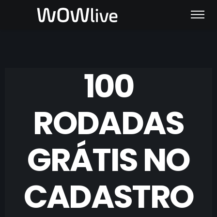
100
RODADAS
GRÁTIS NO
CADASTRO