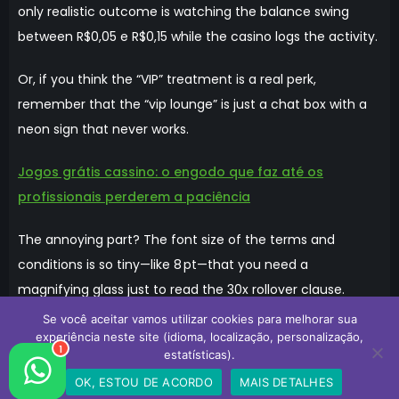
only realistic outcome is watching the balance swing
between R$0,05 e R$0,15 while the casino logs the activity.
Or, if you think the “VIP” treatment is a real perk,
remember that the “vip lounge” is just a chat box with a
neon sign that never works.
Jogos grátis cassino: o engodo que faz até os
profissionais perderem a paciência
The annoying part? The font size of the terms and
conditions is so tiny—like 8 pt—that you need a
magnifying glass just to read the 30x rollover clause.
Se você aceitar vamos utilizar cookies para melhorar sua
experiência neste site (idioma, localização, personalização,
estatísticas).
OK, ESTOU DE ACORDO
MAIS DETALHES