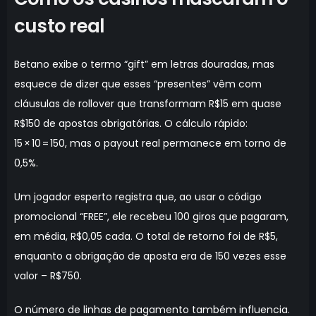
custo real
Betano exibe o termo “gift” em letras douradas, mas
esquece de dizer que esses “presentes” vêm com
cláusulas de rollover que transformam R$15 em quase
R$150 de apostas obrigatórias. O cálculo rápido:
15 × 10 = 150, mas o payout real permanece em torno de
0,5%.
Um jogador esperto registra que, ao usar o código
promocional “FREE”, ele recebeu 100 giros que pagaram,
em média, R$0,05 cada. O total de retorno foi de R$5,
enquanto a obrigação de aposta era de 150 vezes esse
valor – R$750.
O número de linhas de pagamento também influencia.