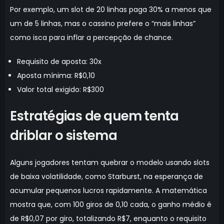
Por exemplo, um slot de 20 linhas paga 30% a menos que
um de 5 linhas, mas o cassino prefere o “mais linhas”
como isca para inflar a percepção de chance.
Requisito de aposta: 30x
Aposta mínima: R$0,10
Valor total exigido: R$300
Estratégias de quem tenta
driblar o sistema
Alguns jogadores tentam quebrar o modelo usando slots
de baixa volatilidade, como Starburst, na esperança de
acumular pequenos lucros rapidamente. A matemática
mostra que, com 100 giros de 0,10 cada, o ganho médio é
de R$0,07 por giro, totalizando R$7, enquanto o requisito