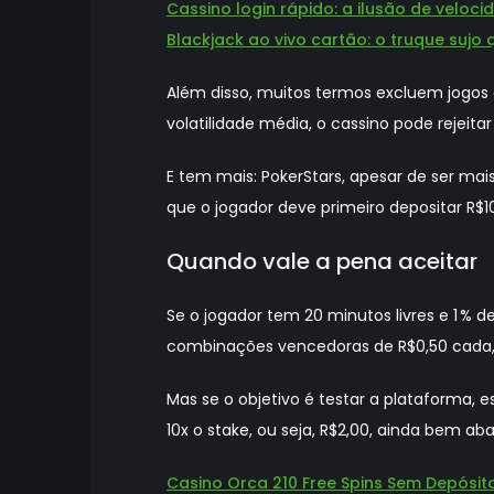
Cassino login rápido: a ilusão de veloc
Blackjack ao vivo cartão: o truque suj
Além disso, muitos termos excluem jogos d
volatilidade média, o cassino pode rejeitar
E tem mais: PokerStars, apesar de ser mai
que o jogador deve primeiro depositar R$
Quando vale a pena aceitar
Se o jogador tem 20 minutos livres e 1 % d
combinações vencedoras de R$0,50 cada, 
Mas se o objetivo é testar a plataforma,
10x o stake, ou seja, R$2,00, ainda bem aba
Casino Orca 210 Free Spins Sem Depósit