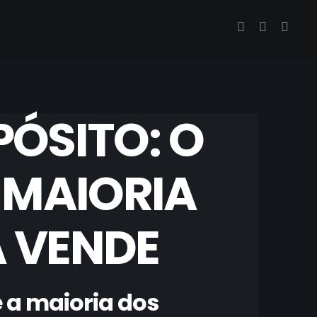
PÓSITO: O
 MAIORIA
A VENDE
e a maioria dos