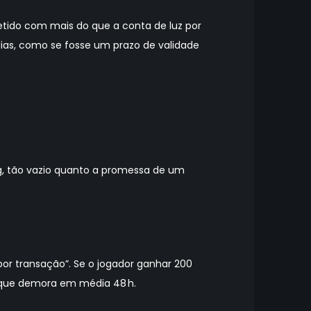
tido com mais do que a conta de luz por
dias, como se fosse um prazo de validade
ng, tão vazio quanto a promessa de um
or transação”. Se o jogador ganhar 200
de que demora em média 48 h.