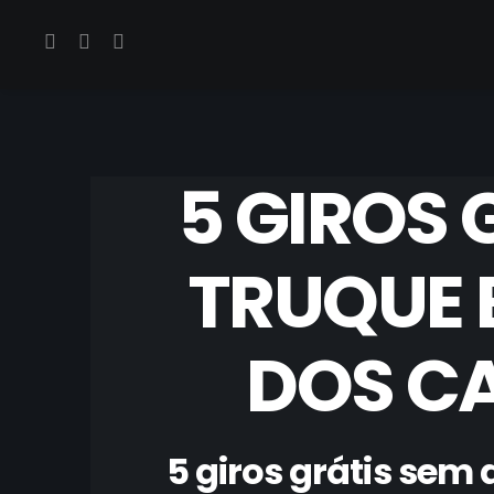
5 GIROS 
TRUQUE 
DOS CA
5 giros grátis sem