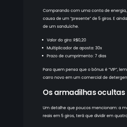
Comparando com uma conta de energia, on
causa de um “presente” de 5 giros. E ain
de um sanduíche.
Valor do giro: R$0,20
Multiplicador de aposta: 30x
Prazo de cumprimento: 7 dias
Para quem pensa que o bônus é “VIP”, lem
carro novo em um comercial de detergen
Os armadilhas ocultas
Um detalhe que poucos mencionam: a maior
reais em 5 giros, terá que dividir em qua