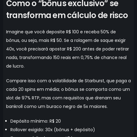
Como o “bônus exclusivo” se
transforma em cálculo de risco
Imagine que você deposite R$ 100 e receba 50% de
bônus, ou seja, mais R$ 50. Se a rolagem de saque exigir
40x, você precisará apostar R$ 200 antes de poder retirar
nada, transformando 150 reais em 0,75% de chance real
de lucro.
Compare isso com a volatilidade de Starburst, que paga a
cada 20 spins em média; o bônus se comporta como um
slot de 97% RTP, mas com requisitos que drenam seu
bankroll como um buraco negro de 5x maiores.
Depósito mínimo: R$ 20
Rollover exigido: 30x (bônus + depósito)