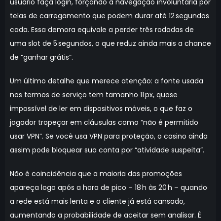
usuário faça login, forçando a navegação involuntária por
telas de carregamento que podem durar até 12 segundos
cada. Essa demora equivale a perder três rodadas de
uma slot de 5 segundos, o que reduz ainda mais a chance
de “ganhar grátis”.
Um último detalhe que merece atenção: a fonte usada
nos termos de serviço tem tamanho 11 px, quase
impossível de ler em dispositivos móveis, o que faz o
jogador tropeçar em cláusulas como “não é permitido
usar VPN”. Se você usa VPN para proteção, o casino ainda
assim pode bloquear sua conta por “atividade suspeita”.
Não é coincidência que a maioria das promoções
apareça logo após a hora de pico – 18 h às 20 h – quando
a rede está mais lenta e o cliente já está cansado,
aumentando a probabilidade de aceitar sem analisar. É