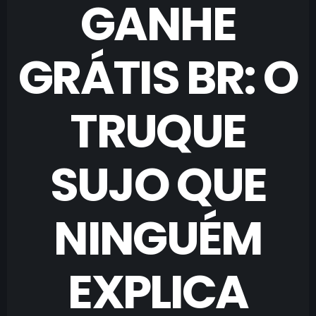
GANHE
GRÁTIS BR: O
TRUQUE
SUJO QUE
NINGUÉM
EXPLICA