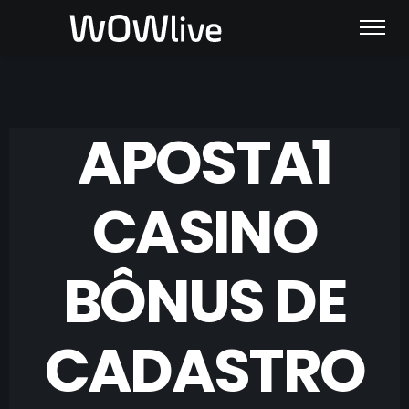
APOSTA1
CASINO
BÔNUS DE
CADASTRO