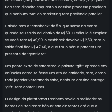
de verificação pode levar até 72 horas, ou seja, o jogador
fica sem dinheiro enquanto o cassino processa papelada
que nenhum “VIP” do marketing tem paciência para ler.
E ainda tem o “cashback” de 5 % que some na conta
quando seu saldo cai abaixo de R$ 50. O cálculo é simples:
se você tem R$ 49,90, o cashback devolve R$ 2,50, mas o
saldo final fica R$ 47,40, o que faz o bônus parecer um
presente de “gentileza”.
Um ponto extra de sarcasmo: a palavra “gift” aparece em
anúncios como se fosse um ato de caridade, mas, como
todo jogador veteranado sabe, nenhum cassino entrega
“gift” sem cobrar juros.
O design da plataforma também revela a realidade: os
botões de “reclamar bônus” são cinzentos até que o