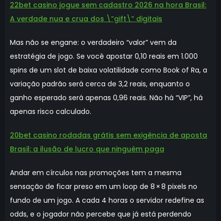
22bet casino jogue sem cadastro 2026 na hora Brasil:
A verdade nua e crua dos \”gift\” digitais
Mas não se engane: o verdadeiro “valor” vem da
estratégia de jogo. Se você apostar 0,10 reais em 1.000
spins de um slot de baixa volatilidade como Book of Ra, a
variação padrão será cerca de 3,2 reais, enquanto o
ganho esperado será apenas 0,96 reais. Não há “VIP”, há
apenas risco calculado.
20bet casino rodadas grátis sem exigência de aposta
Brasil: a ilusão de lucro que ninguém paga
Andar em círculos nas promoções tem a mesma
sensação de ficar preso em um loop de 8 × 8 pixels no
fundo de um jogo. A cada 4 horas o servidor redefine as
odds, e o jogador não percebe que já está perdendo