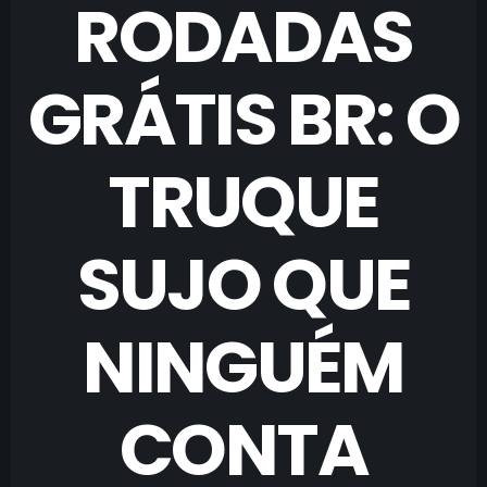
RODADAS
GRÁTIS BR: O
TRUQUE
SUJO QUE
NINGUÉM
CONTA