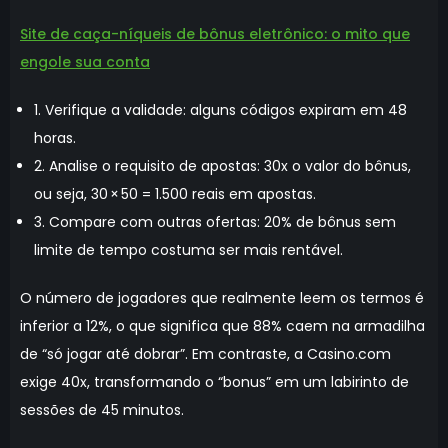
Site de caça-níqueis de bônus eletrônico: o mito que
engole sua conta
1. Verifique a validade: alguns códigos expiram em 48
horas.
2. Analise o requisito de apostas: 30x o valor do bônus,
ou seja, 30 × 50 = 1.500 reais em apostas.
3. Compare com outras ofertas: 20% de bônus sem
limite de tempo costuma ser mais rentável.
O número de jogadores que realmente leem os termos é
inferior a 12%, o que significa que 88% caem na armadilha
de “só jogar até dobrar”. Em contraste, a Casino.com
exige 40x, transformando o “bonus” em um labirinto de
sessões de 45 minutos.