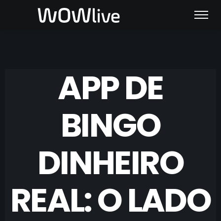
APP DE
BINGO
DINHEIRO
REAL: O LADO