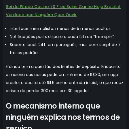
Rei do Pitaco Casino 70 Free Spins Ganhe Hoje Brasil: A
Verdade que Ninguém Quer Ouvir
Interface minimalista: menos de 5 menus ocultos.
Notificações push: disparo a cada 12 h de “free spin”.
Suporte local: 24 h em português, mas com script de 7
frases padrão.
E ainda tem a questão dos limites de depósito. Enquanto
a maioria das casas pede um mínimo de R$ 30, um app
brasileiro aceita até R$ 5 como entrada inicial, o que reduz
o risco de perder 300 reais em 30 jogadas.
O mecanismo interno que
ninguém explica nos termos de
serviço