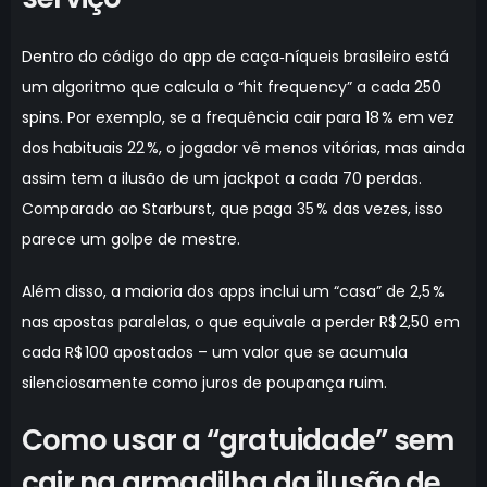
Dentro do código do app de caça‑níqueis brasileiro está
um algoritmo que calcula o “hit frequency” a cada 250
spins. Por exemplo, se a frequência cair para 18 % em vez
dos habituais 22 %, o jogador vê menos vitórias, mas ainda
assim tem a ilusão de um jackpot a cada 70 perdas.
Comparado ao Starburst, que paga 35 % das vezes, isso
parece um golpe de mestre.
Além disso, a maioria dos apps inclui um “casa” de 2,5 %
nas apostas paralelas, o que equivale a perder R$ 2,50 em
cada R$ 100 apostados – um valor que se acumula
silenciosamente como juros de poupança ruim.
Como usar a “gratuidade” sem
cair na armadilha da ilusão de