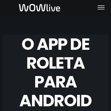
O APP DE
ROLETA
PARA
ANDROID