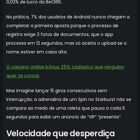
0,02% de lucro da Bet365.
Na prática, 7% dos usuários de Android nunca chegam a
completar a primeira aposta porque o processo de
registro exige 3 fotos de documentos, que o app
processa em 12 segundos, mas só aceita o upload se o
nome estiver em caixa alta.
O cassino online bônus 25% cadastro que ninguém
quer te contar
Mas imagine lançar 15 giros consecutivos sem
interrupção; a adrenalina de um Spin no Starburst não se
compara ao medo de uma roleta que pausa a cada 5
segundos para exibir um anúncio de “VIP” “presente”.
Velocidade que desperdiça