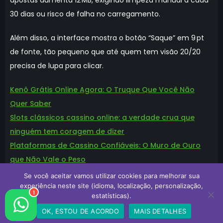
apostas aumenta 12 MB, exigindo limpeza manual a cada
30 dias ou risco de falha no carregamento.
Além disso, a interface mostra o botão “Saque” em 9 pt
de fonte, tão pequeno que até quem tem visão 20/20
precisa de lupa para clicar.
Kenô Grátis Online Agora: O Truque Que Você Não
Quer Saber
Slots clássicos cassino online: a verdade crua que
ninguém tem coragem de dizer
Plataformas de Cassino Confiáveis: O Muro de Ouro
que Não Vale o Peso
Se você aceitar vamos utilizar cookies para melhorar sua
experiência neste site (idioma, localização, personalização,
estatísticas).
OK, ESTOU DE ACORDO
MAIS DETALHES