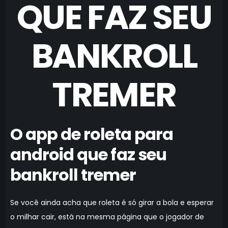
QUE FAZ SEU
BANKROLL
TREMER
O app de roleta para
android que faz seu
bankroll tremer
Se você ainda acha que roleta é só girar a bola e esperar
o milhar cair, está na mesma página que o jogador de