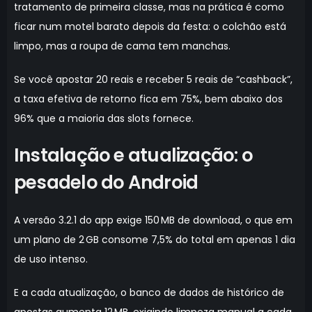
tratamento de primeira classe, mas na prática é como
ficar num motel barato depois da festa: o colchão está
limpo, mas a roupa de cama tem manchas.
Se você apostar 20 reais e receber 5 reais de “cashback”,
a taxa efetiva de retorno fica em 75%, bem abaixo dos
96% que a maioria das slots fornece.
Instalação e atualização: o
pesadelo do Android
A versão 3.2.1 do app exige 150 MB de download, o que em
um plano de 2 GB consome 7,5% do total em apenas 1 dia
de uso intenso.
E a cada atualização, o banco de dados de histórico de