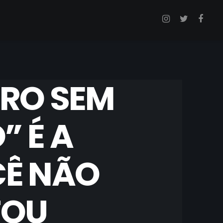
TRO SEM
” É A
CÊ NÃO
TOU