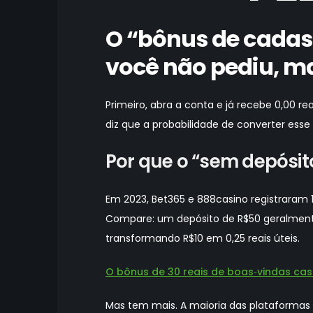
O “bônus de cadas
você não pediu, m
Primeiro, abra a conta e já recebe 0,00 re
diz que a probabilidade de converter esse
Por que o “sem depósit
Em 2023, Bet365 e 888casino registraram
Compare: um depósito de R$50 geralmente 
transformando R$10 em 0,25 reais úteis.
O bônus de 30 reais de boas‑vindas cas
Mas tem mais. A maioria das plataformas