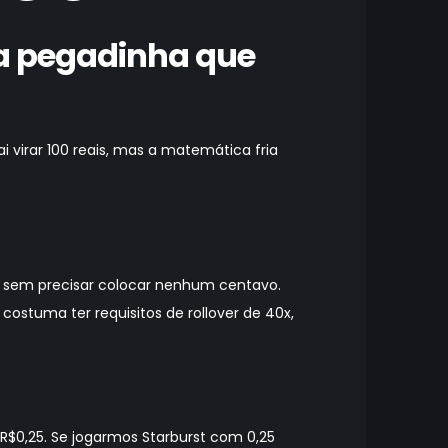
 a pegadinha que
i virar 100 reais, mas a matemática fria
s sem precisar colocar nenhum centavo.
ostuma ter requisitos de rollover de 40x,
$0,25. Se jogarmos Starburst com 0,25