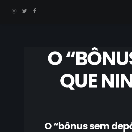
O “BÔNU
QUE NI
O “bônus sem depó