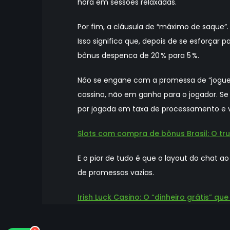
hora em sessões relaxadas.
Por fim, a cláusula de “máximo de saque”.
Isso significa que, depois de se esforçar 
bônus despenca de 20 % para 5 %.
Não se engane com a promessa de “jogue 
cassino, não em ganho para o jogador. Se 
por jogada em taxa de processamento e 
Slots com compra de bônus Brasil: O tr
E o pior de tudo é que o layout do chat a
de promessas vazias.
Irish Luck Casino: O “dinheiro grátis” 