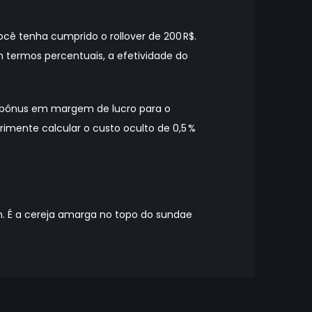
ocê tenha cumprido o rollover de 200 R$.
Em termos percentuais, a efetividade do
o bônus em margem de lucro para o
rimente calcular o custo oculto de 0,5 %
om. É a cereja amarga no topo do sundae