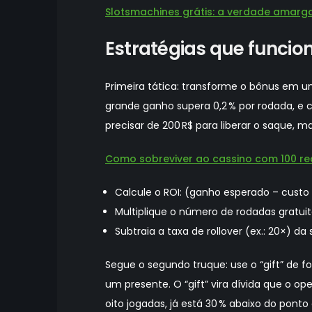
Slotsmachines grátis: a verdade amar
Estratégias que funci
Primeira tática: transforme o bônus em u
grande ganho supera 0,2 % por rodada, e
precisar de 200 R$ para liberar o saque, m
Como sobreviver ao cassino com 100 re
Calcule o ROI: (ganho esperado – custo t
Multiplique o número de rodadas gratui
Subtraia a taxa de rollover (ex.: 20×) da
Segue o segundo truque: use o “gift” de 
um presente. O “gift” vira dívida que o op
oito jogadas, já está 30 % abaixo do ponto d