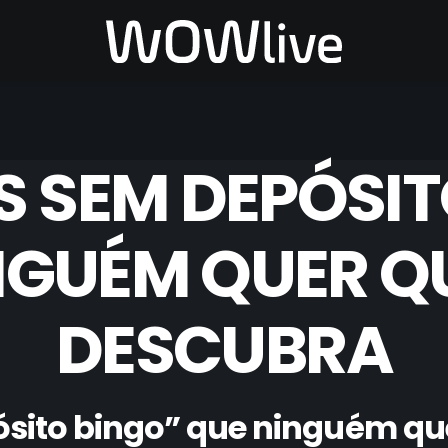
S SEM DEPÓSIT
NGUÉM QUER Q
DESCUBRA
sito bingo” que ninguém qu