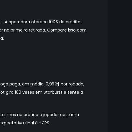
s. A operadora oferece 10 R$ de créditos
car na primeira retirada. Compare isso com
a.
 jogo paga, em média, 0,95 R$ por rodada,
ot gira 100 vezes em Starburst e sente a
.
oleta, mas na prática o jogador costuma
xpectativa final é -7 R$.