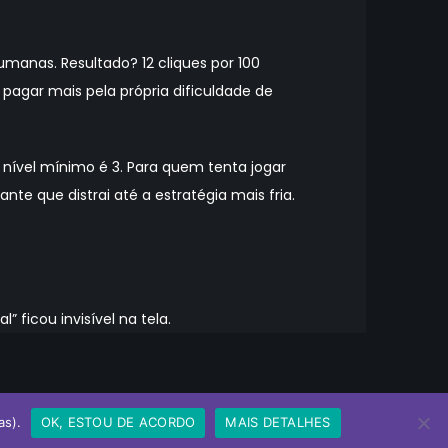
anas. Resultado? 12 cliques por 100
o pagar mais pela própria dificuldade de
 nível mínimo é 3. Para quem tenta jogar
te que distrai até a estratégia mais fria.
 ficou invisível na tela.
as).
OK, ESTOU DE ACORDO
MAIS DETALHES