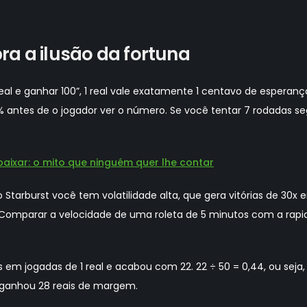
ra a ilusão da fortuna
eal e ganhar 100”, 1 real vale exatamente 1 centavo de esperança.
% antes de o jogador ver o número. Se você tentar 7 rodadas seg
aixar: o mito que ninguém quer lhe contar
o Starburst você tem volatilidade alta, que gera vitórias de 30
 Comparar a velocidade de uma roleta de 5 minutos com a ra
m jogadas de 1 real e acabou com 22. 22 ÷ 50 = 0,44, ou seja, 
 ganhou 28 reais de margem.