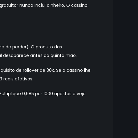
ratuito” nunca inclui dinheiro. O cassino
ade de perder). O produto das
real desaparece antes da quinta mão.
sito de rollover de 30x. Se o cassino lhe
 reais efetivos.
ultiplique 0,985 por 1000 apostas e veja