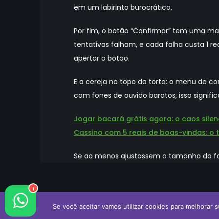
em um labirinto burocrático.
Por fim, o botão “Confirmar” tem uma ma
tentativas falham, e cada falha custa 1 re
apertar o botão.
E a cereja no topo da torta: o menu de c
com fones de ouvido baratos, isso signifi
Jogar bacará grátis agora: o caos sile
Cassino com 5 reais de boas-vindas: o
Se ao menos ajustassem o tamanho da fonte,
Se você aceitar vamos utilizar cookies para melhorar su