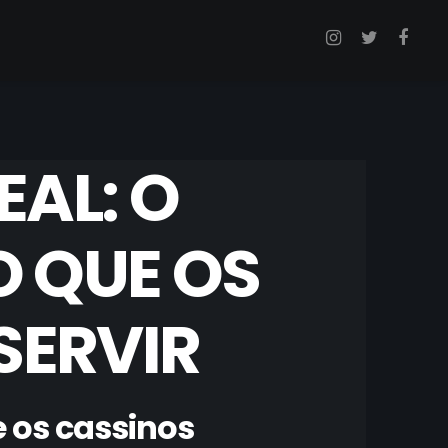
EAL: O
O QUE OS
SERVIR
e os cassinos