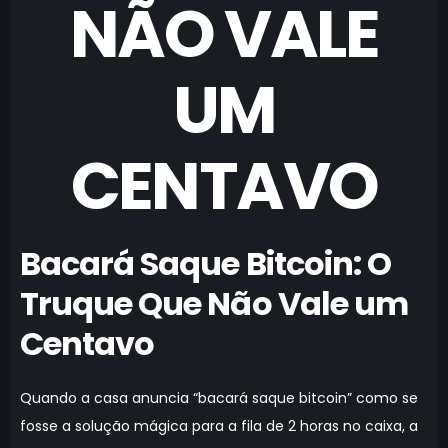
NÃO VALE
UM
CENTAVO
Bacará Saque Bitcoin: O
Truque Que Não Vale um
Centavo
Quando a casa anuncia “bacará saque bitcoin” como se
fosse a solução mágica para a fila de 2 horas no caixa, a