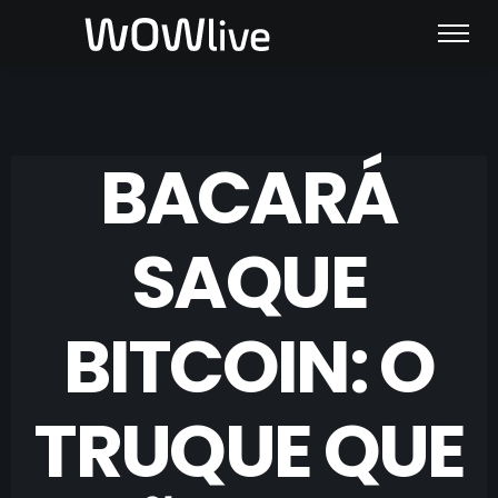
BACARÁ
SAQUE
BITCOIN: O
TRUQUE QUE