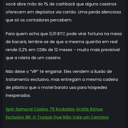
você abre mão do 1% de cashback que alguns cassinos
oferecem em depósitos via cartão. Uma perda silenciosa
que só os contadores percebem.
Para quem acha que 0,01 BTC pode virar fortuna na mesa
de bacará, lembre‑se de que a mesma quantia em real
rende 0,2% em CDBs de 12 meses – muito mais previsível
que a roleta de um cassino.
Não deixe o “VIP” te enganar. Eles vendem a ilusão de
tratamento exclusivo, mas entregam a mesma cadeira
de plástico que o motel barato usa para hóspedes
inesperados.
Spin Samurai Casino 75 Rodadas Grátis Bônus
Exclusivo BR: O Truque Que Não Vale um Centavo