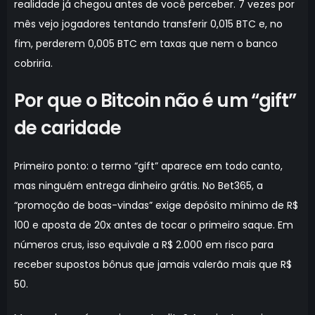
realidade já chegou antes de você perceber. 7 vezes por
mês vejo jogadores tentando transferir 0,015 BTC e, no
fim, perderem 0,005 BTC em taxas que nem o banco
cobriria.
Por que o Bitcoin não é um “gift”
de caridade
Primeiro ponto: o termo “gift” aparece em todo canto,
mas ninguém entrega dinheiro grátis. No Bet365, a
“promoção de boas-vindas” exige depósito mínimo de R$
100 e aposta de 20x antes de tocar o primeiro saque. Em
números crus, isso equivale a R$ 2.000 em risco para
receber supostos bônus que jamais valerão mais que R$
50.