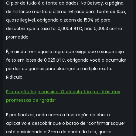
O pior de tudo é a fonte de dados. No Betway, a página
de histórico mostra a última retirada com fonte de 10px,
quase ilegível, obrigando a zoom de 150% só para
descobrir que a taxa foi 0,0004 BTC, não 0,0003 como
prometido.
É, e ainda tem aquela regra que exige que o saque seja
feito em lotes de 0,025 BTC, obrigando você a acumular
perdas ou ganhos para alcançar o múltiplo exato.
Ridículo.
Promoção hoje cassino: O cálculo frio por trás das
promessas de “grátis”
E pra finalizar, nada como a frustração de abrir o
aplicativo e descobrir que o botão de “confirmar saque”
está posicionado a 2 mm da borda da tela, quase