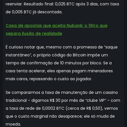
reenviar. Resultado final: 0,025 BTC após 3 dias, com taxa
de 0,005 BTC já descontada.
Casa de apostas que aceita Nubank: o filtro que
separa ilusão de realidade
É curioso notar que, mesmo com a promessa de “saque
instantâneo”, o próprio código do Bitcoin impõe um
tempo de confirmação de 10 minutos por bloco. Se a
casa tenta acelerar, eles apenas pagam mineradores
mais caros, repassando o custo ao jogador.
Se compararmos a taxa de manutenção de um cassino
tradicional – digamos R$ 30 por mês de “clube VIP” – com
a taxa de rede de 0,0002 BTC (cerca de R$ 0,50), vemos
que o custo marginal não desaparece; ele só muda de
moeda.