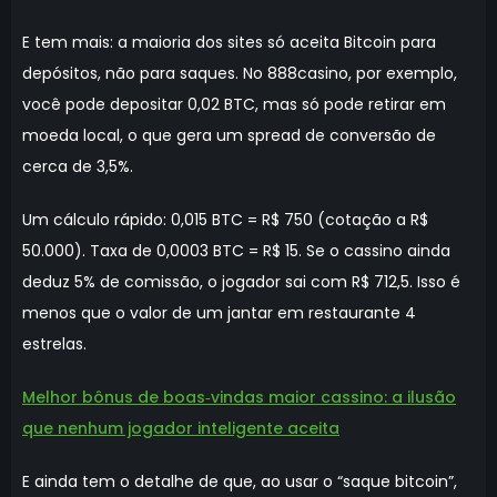
E tem mais: a maioria dos sites só aceita Bitcoin para
depósitos, não para saques. No 888casino, por exemplo,
você pode depositar 0,02 BTC, mas só pode retirar em
moeda local, o que gera um spread de conversão de
cerca de 3,5%.
Um cálculo rápido: 0,015 BTC = R$ 750 (cotação a R$
50.000). Taxa de 0,0003 BTC = R$ 15. Se o cassino ainda
deduz 5% de comissão, o jogador sai com R$ 712,5. Isso é
menos que o valor de um jantar em restaurante 4
estrelas.
Melhor bônus de boas‑vindas maior cassino: a ilusão
que nenhum jogador inteligente aceita
E ainda tem o detalhe de que, ao usar o “saque bitcoin”,