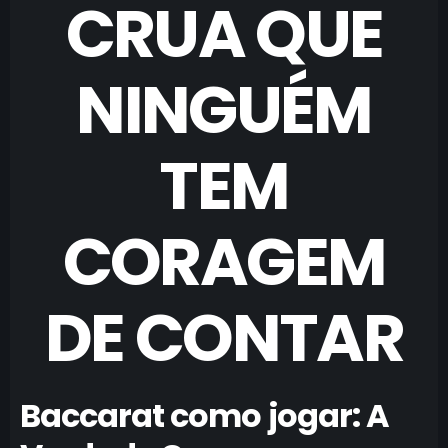
CRUA QUE
NINGUÉM
TEM
CORAGEM
DE CONTAR
Baccarat como jogar: A