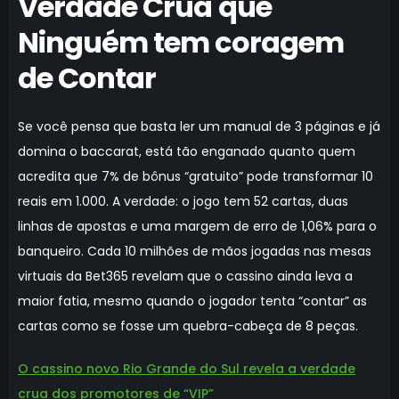
Verdade Crua que
Ninguém tem coragem
de Contar
Se você pensa que basta ler um manual de 3 páginas e já
domina o baccarat, está tão enganado quanto quem
acredita que 7% de bônus “gratuito” pode transformar 10
reais em 1.000. A verdade: o jogo tem 52 cartas, duas
linhas de apostas e uma margem de erro de 1,06% para o
banqueiro. Cada 10 milhões de mãos jogadas nas mesas
virtuais da Bet365 revelam que o cassino ainda leva a
maior fatia, mesmo quando o jogador tenta “contar” as
cartas como se fosse um quebra-cabeça de 8 peças.
O cassino novo Rio Grande do Sul revela a verdade
crua dos promotores de “VIP”