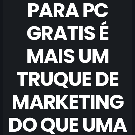
PARA PC
GRATIS É
MAIS UM
TRUQUE DE
MARKETING
DO QUE UMA