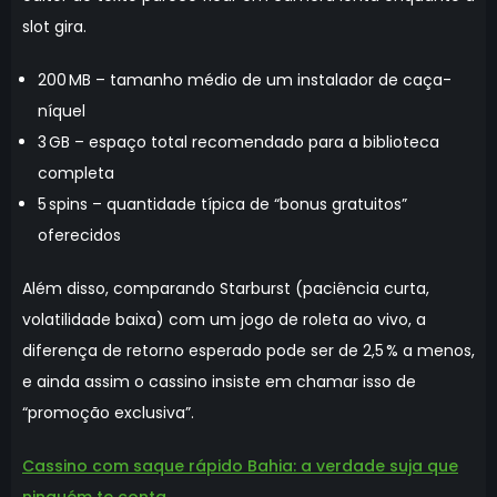
slot gira.
200 MB – tamanho médio de um instalador de caça-
níquel
3 GB – espaço total recomendado para a biblioteca
completa
5 spins – quantidade típica de “bonus gratuitos”
oferecidos
Além disso, comparando Starburst (paciência curta,
volatilidade baixa) com um jogo de roleta ao vivo, a
diferença de retorno esperado pode ser de 2,5 % a menos,
e ainda assim o cassino insiste em chamar isso de
“promoção exclusiva”.
Cassino com saque rápido Bahia: a verdade suja que