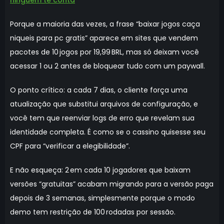
ninguém te conta
Porque a maioria das vezes, a frase “baixar jogos caça
niqueis para pc gratis” aparece em sites que vendem
pacotes de 10 jogos por 19,99 BRL, mas só deixam você
acessar 1 ou 2 antes de bloquear tudo com um paywall.
O ponto crítico: a cada 7 dias, o cliente força uma
atualização que substitui arquivos de configuração, e
você tem que reenviar logs de erro que revelam sua
identidade completa. É como se o cassino quisesse seu
CPF para “verificar a elegibilidade”.
E não esqueça: 2 em cada 10 jogadores que baixam
versões “gratuitas” acabam migrando para a versão paga
depois de 3 semanas, simplesmente porque o modo
demo tem restrição de 100 rodadas por sessão.