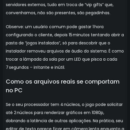
servidores externos, tudo em troca de “vip gifts” que,
convenhamos, não são presentes, são pegadinhas.
Observe: um usuário comum pode gastar 1 hora
configurando o cliente, depois 15 minutos tentando abrir a
pasta de “jogos instalados”, só para descobrir que o
instalador removeu arquivos de áudio do sistema. É como
trocar a lâmpada da sala por um LED que pisca a cada
7 segundos – irritante e inútil.
Como os arquivos reais se comportam
no PC
Se o seu processador tem 4 núcleos, o jogo pode solicitar
até 2 núcleos para renderizar gráficos em 1080p,
dobrando a latência de outras aplicações. Na prática, seu
editor de texto parece ficar em câmera lenta enquanto a