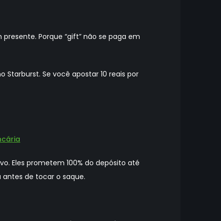
 presente. Porque “gift” não se paga em
 Starburst. Se você apostar 10 reais por
ncária
ovo. Eles prometem 100% do depósito até
 antes de tocar o saque.