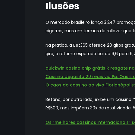
Ilusões
O mercado brasileiro lança 3.247 promoçõ
cigarros, mas em termos de rollover que t
Na prática, a Bet365 oferece 20 giros gra
giro, o retorno esperado cai de 9,6 para 9,
quickwin casino chip grátis R resgate n
Cassino depósito 20 reais via Pix: Oásis
O caos do cassino ao vivo Florianópolis
Betano, por outro lado, exibe um cassino
R$500, mas impõem 30x de rotatividade. 50
Os “melhores cassinos internacionais”