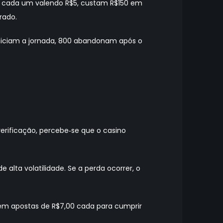
t, cada um valendo R$5, custam R$150 em
rado.
s iniciam a jornada, 800 abandonam após o
erificação, percebe‑se que o casino
 alta volatilidade. Se a perda ocorrer, o
 em apostas de R$7,00 cada para cumprir