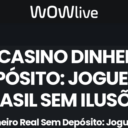
 CASINO DINHE
PÓSITO: JOGU
ASIL SEM ILUS
heiro Real Sem Depósito: Jog