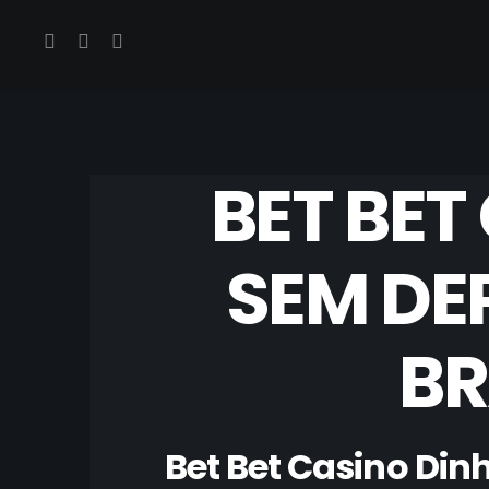
BET BET
SEM DE
BR
Bet Bet Casino Din