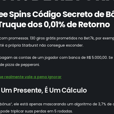
ree Spins Código Secreto de 
ruque dos 0,01% de Retorno
m promessas. 130 giros grátis prometidos no Bet7k, por exempl
té a própria Starburst não consegue esconder.
ão pagam as contas de um jogador com banca de R$ 5.000,00. Se
de pizza de pepperoni.
ue realmente vale a pena ignorar
 Um Presente, É Um Cálculo
 bônus”, ele está apenas mascarando um algoritmo de 3,7% de
 pode triplicar suas perdas em 5 rodadas.