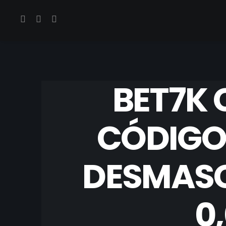
BET7K 
CÓDIGO
DESMASC
0