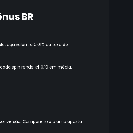
Bônus BR
o, equivalem a 0,01% da taxa de
 cada spin rende R$ 0,10 em média,
 conversão. Compare isso a uma aposta