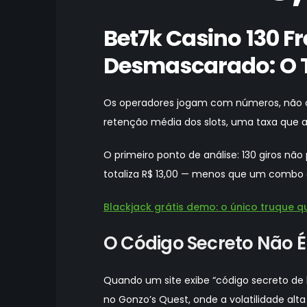
Bet7k Casino 130 F
Desmascarado: O T
Os operadores jogam com números, não co
retenção média dos slots, uma taxa que a
O primeiro ponto de análise: 130 giros n
totaliza R$ 13,00 — menos que um combo 
Blackjack grátis demo: o único truque q
O Código Secreto Não É
Quando um site exibe “código secreto de
no Gonzo’s Quest, onde a volatilidade alta