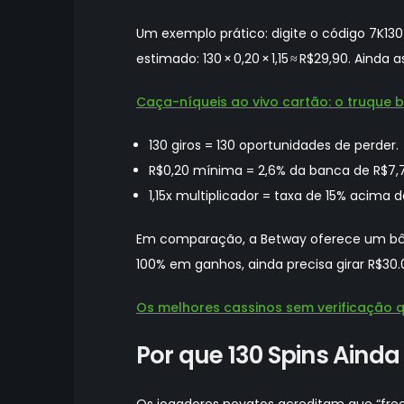
Um exemplo prático: digite o código 7K130
estimado: 130 × 0,20 × 1,15 ≈ R$29,90. Aind
Caça-níqueis ao vivo cartão: o truque
130 giros = 130 oportunidades de perder.
R$0,20 mínima = 2,6% da banca de R$7,
1,15x multiplicador = taxa de 15% acima 
Em comparação, a Betway oferece um bôn
100% em ganhos, ainda precisa girar R$30.0
Os melhores cassinos sem verificação
Por que 130 Spins Ain