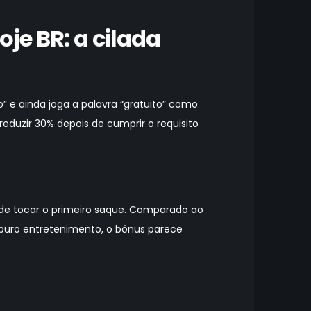
je BR: a cilada
” e ainda joga a palavra “gratuito” como
reduzir 30% depois de cumprir o requisito
 de tocar o primeiro saque. Comparado ao
 puro entretenimento, o bônus parece