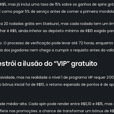
$5, mas já inclui uma taxa de 15% sobre os ganhos de spins grát
 É como pagar 5% de serviço antes de comer a primeira mordida
za 20 rodadas grátis em Starburst, mas cada rodada tem um li
r é R$6, ainda inferior ao depósito mínimo de R$10 exigido para 
 O processo de verificação pode levar até 72 horas, enquanto
oria dos jogadores nem chega a cumprir o requisito antes da val
rói a ilusão do “VIP” gratuito
vidade, mas na realidade o nível 1 de programa VIP requer 2 00
ônus inicial foi de R$10, o retorno esperado de pontos é de a
ade média-alta. Cada spin pode render entre R$0,10 e R$15, mas
reflete nas promoções: a chance de transformar um bônus de R