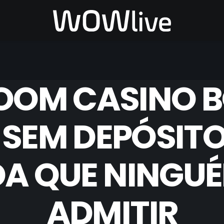
OOM CASINO 
 SEM DEPÓSITO
DA QUE NINGU
ADMITIR