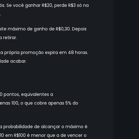
is. Se você ganhar R$20, perde R$3 só na
.
mite máximo de ganho de R$0,30. Depois
retirar.
 a própria promoção expira em 48 horas.
idade acabar.
0 pontos, equivalentes a
penas 100, o que cobre apenas 5% do
 a probabilidade de alcançar o máximo é
$10 em R$100 é menor que a de vencer o