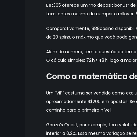
Bet365 oferece um “no deposit bonus” de R
taxa, antes mesmo de cumprir o rollover.
Comparativamente, 888casino disponibili
de 20 spins, o máximo que você pode ganha
Além do número, tem a questão do tempo.
O cálculo simples: 72 h > 48 h, logo a mai
Como a matemática dest
Um “VIP” costuma ser vendido como exclusi
aproximadamente R$200 em apostas. Se o b
caminho para o primeiro nível.
Gonzo’s Quest, por exemplo, tem volatilid
inferior a 0,2%. Essa mesma variação se 