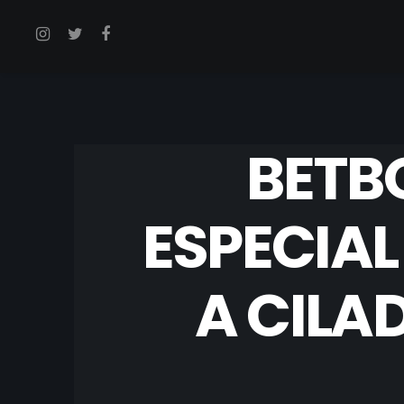
BETB
ESPECIAL
A CILA