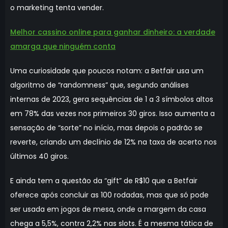
o marketing tenta vender.
Melhor cassino online para ganhar dinheiro: a verdade
amarga que ninguém conta
Uma curiosidade que poucos notam: a Betfair usa um
algoritmo de “randomness” que, segundo análises
internas de 2023, gera sequências de 1 a 3 símbolos altos
em 78% das vezes nos primeiros 30 giros. Isso aumenta a
sensação de “sorte” no início, mas depois o padrão se
reverte, criando um declínio de 12% na taxa de acerto nos
últimos 40 giros.
E ainda tem a questão da “gift” de R$10 que a Betfair
oferece após concluir as 100 rodadas, mas que só pode
ser usada em jogos de mesa, onde a margem da casa
chega a 5,5%, contra 2,2% nas slots. É a mesma tática de