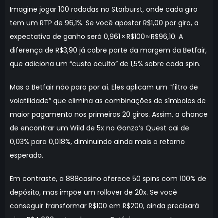
Imagine jogar 100 rodadas no Starburst, onde cada giro
tem um RTP de 96,1%. Se você apostar R$1,00 por giro, a
expectativa de ganho será 0,961 × R$100 ≈ R$96,10. A
diferença de R$3,90 já cobre parte da margem da Betfair,
que adiciona um “custo oculto” de 1,5% sobre cada spin.
Mas a Betfair não para por aí. Eles aplicam um “filtro de
volatilidade” que elimina as combinações de símbolos de
maior pagamento nos primeiros 20 giros. Assim, a chance
de encontrar um Wild de 5x no Gonzo’s Quest cai de
0,03% para 0,018%, diminuindo ainda mais o retorno
esperado.
Em contraste, a 888casino oferece 50 spins com 100% de
depósito, mas impõe um rollover de 20x. Se você
conseguir transformar R$100 em R$200, ainda precisará