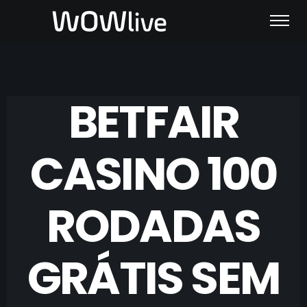
BETFAIR
CASINO 100
RODADAS
GRÁTIS SEM