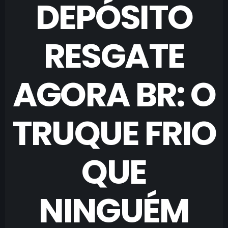
DEPÓSITO
RESGATE
AGORA BR: O
TRUQUE FRIO
QUE
NINGUÉM