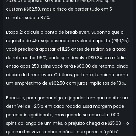
20.000x a aposta. Se você apostar R$0,25, 250 spins
custam R$62,50, mas o risco de perder tudo em 5
minutos sobe a 87 %.
Etapa 2: calcule o ponto de break‑even. Suponha que o
requisito de 45x seja baseado no valor da aposta (R$0,25).
Você precisará apostar R$11,25 antes de retirar. Se a taxa
de retorno for 96 %, cada spin devolve R$0,24 em média,
então após 250 spins você terá R$60,00 de retorno, ainda
abaixo do break‑even. O bônus, portanto, funciona como
um empréstimo de R$62,50 com juros implícitos de 18 %.
Because, para ganhar algo, o jogador tem que aceitar um
desnível de -2,5 % em cada rodada. Essa margem pode
parecer insignificante, mas quando se acumula 1 000
spins ao longo de um mês, o prejuízo chega a R$25,00 – o
que muitas vezes cobre o bônus que parecia “grátis”.