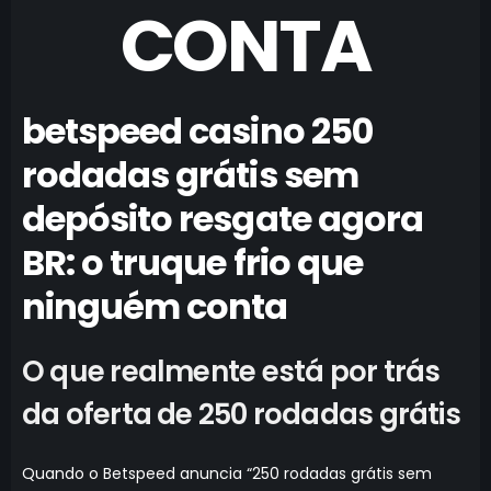
CONTA
betspeed casino 250
rodadas grátis sem
depósito resgate agora
BR: o truque frio que
ninguém conta
O que realmente está por trás
da oferta de 250 rodadas grátis
Quando o Betspeed anuncia “250 rodadas grátis sem