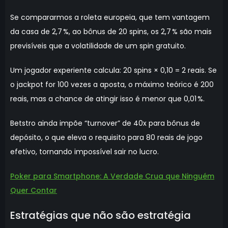
Se compararmos a roleta europeia, que tem vantagem
da casa de 2,7 %, ao bônus de 20 spins, os 2,7 % são mais
previsíveis que a volatilidade de um spin gratuito.
Um jogador experiente calcula: 20 spins × 0,10 = 2 reais. Se
o jackpot for 100 vezes a aposta, o máximo teórico é 200
reais, mas a chance de atingir isso é menor que 0,01 %.
Betstro ainda impõe “turnover” de 40x para bônus de
depósito, o que eleva o requisito para 80 reais de jogo
efetivo, tornando impossível sair no lucro.
Poker para Smartphone: A Verdade Crua que Ninguém
Quer Contar
Estratégias que não são estratégia