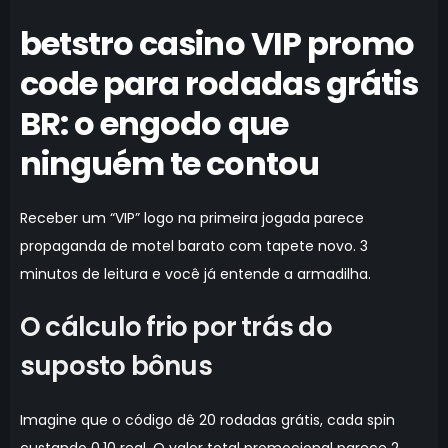
betstro casino VIP promo
code para rodadas grátis
BR: o engodo que
ninguém te contou
Receber um “VIP” logo na primeira jogada parece
propaganda de motel barato com tapete novo. 3
minutos de leitura e você já entende a armadilha.
O cálculo frio por trás do
suposto bônus
Imagine que o código dê 20 rodadas grátis, cada spin