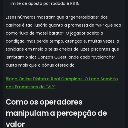
limite de aposta por rodada é R$ 15.
Esses números mostram que a “generosidade” dos
casinos é tão ilusória quanto a promessa de “VIP” que soa
como “luxo de motel barato”. O jogador aceita a
condição, mas perde tempo, atenção e, muitas vezes, a
sanidade em meio a telas cheias de luzes piscantes que
lembram o slot Gonzo’s Quest, onde cada “avalanche”
custa mais que o bônus oferecido.
Bingo Online Dinheiro Real Campinas: O Lado Sombrio
das Promessas de “VIP”
Como os operadores
manipulam a percepção de
valor