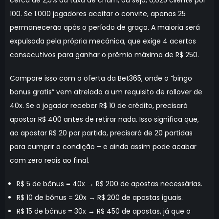
cerca de 2,5% da taxa de churn, ou seja, 0,025 cliente por
100. Se 1.000 jogadores aceitar o convite, apenas 25
permanecerão após o período de graça. A maioria será
expulsada pela própria mecânica, que exige 4 acertos
consecutivos para ganhar o prêmio máximo de R$ 250.
Compare isso com a oferta da Bet365, onde o “bingo
bonus gratis” vem atrelado a um requisito de rollover de
40x. Se o jogador receber R$ 10 de crédito, precisará
apostar R$ 400 antes de retirar nada. Isso significa que,
ao apostar R$ 20 por partida, precisará de 20 partidas
para cumprir a condição – e ainda assim pode acabar
com zero reais ao final.
R$ 5 de bônus = 40x → R$ 200 de apostas necessárias.
R$ 10 de bônus = 20x → R$ 200 de apostas iguais.
R$ 15 de bônus = 30x → R$ 450 de apostas, já que o