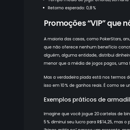
Retorno esperado: 0,8 %
Promoções “VIP” que n
A maioria das casas, como PokerStars, an
que não oferece nenhum benefício concret
alguém, alguma entidade, distribui dinhei
menor que a média de jogos pagos, uma fo
Mas a verdadeira piada está nos termos d
isso em 10 % de ganhos reais. É como se u
Exemplos práticos de armadilh
Imagine que você jogue 20 cartelas de bing
5 % diminui seu lucro para R$ 14,25, mas 