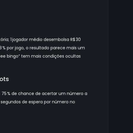
ória; 1 jogador médio desembolsa R$ 30
8 % por jogo, o resultado parece mais um
free bingo” tem mais condições ocultas
ots
ega 75 % de chance de acertar um número a
0 segundos de espera por número no