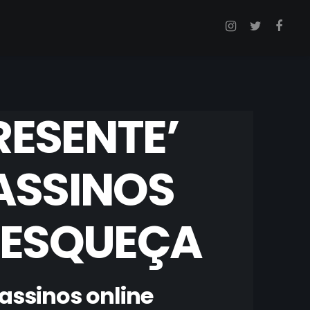
RESENTE’
ASSINOS
 ESQUEÇA
cassinos online