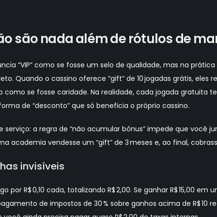
ão são nada além de rótulos de ma
uncia “VIP” como se fosse um selo de qualidade, mas na prática
o. Quando o cassino oferece “gift” de 10 jogadas grátis, eles 
ro como se fosse caridade. Na realidade, cada jogada gratuita t
rma de “desconto” que só beneficia o próprio cassino.
e serviço: a regra de “não acumular bônus” impede que você jun
ma academia vendesse um “gift” de 3 meses e, ao final, cobrasse
as invisíveis
o por R$ 0,10 cada, totalizando R$ 2,00. Se ganhar R$ 15,00 em u
o pagamento de impostos de 30 % sobre ganhos acima de R$ 10 red