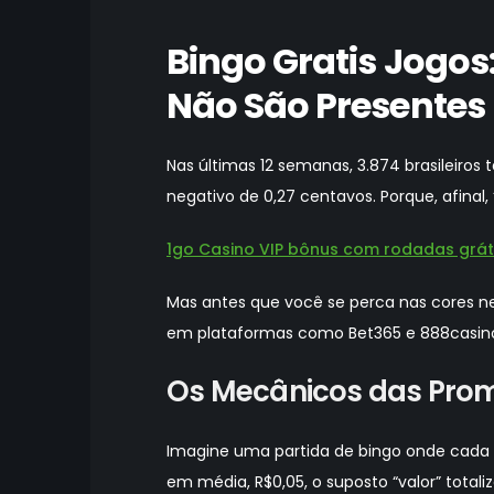
Bingo Gratis Jogos
Não São Presentes
Nas últimas 12 semanas, 3.874 brasileiros
negativo de 0,27 centavos. Porque, afinal,
1go Casino VIP bônus com rodadas gráti
Mas antes que você se perca nas cores n
em plataformas como Bet365 e 888casino.
Os Mecânicos das Prom
Imagine uma partida de bingo onde cada ca
em média, R$0,05, o suposto “valor” tota