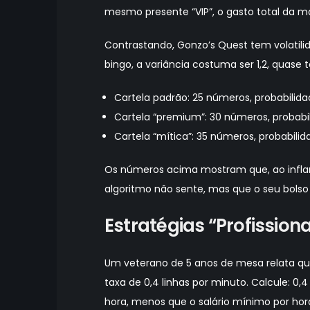
mesmo presente “VIP”, o gasto total da 
Contrastando, Gonzo’s Quest tem volatilid
bingo, a variância costuma ser 1,2, quase 
Cartela padrão: 25 números, probabilida
Cartela “premium”: 30 números, probabi
Cartela “mítica”: 35 números, probabilid
Os números acima mostram que, ao inflar
algoritmo não sente, mas que o seu bolso
Estratégias “Profissio
Um veterano de 5 anos de mesa relata qu
taxa de 0,4 linhas por minuto. Calcule: 0,
hora, menos que o salário mínimo por hor