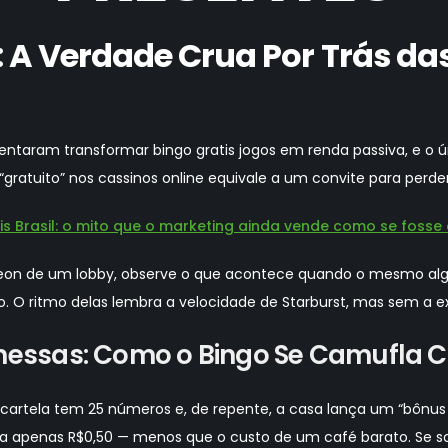
: A Verdade Crua Por Trás d
 tentaram transformar bingo gratis jogos em renda passiva, e o
 “gratuito” nos cassinos online equivale a um convite para perder
s Brasil: o mito que o marketing ainda vende como se fosse
eon de um lobby, observe o que acontece quando o mesmo algo
 O ritmo delas lembra a velocidade de Starburst, mas sem a e
essas: Como o Bingo Se Camufla 
rtela tem 25 números e, de repente, a casa lança um “bônus de
liza apenas R$0,50 — menos que o custo de um café barato. Se