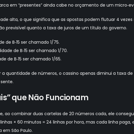
marca em “presentes” ainda cabe no orçamento de um micro‑eve
ade alta, o que significa que as apostas podem flutuar 4 vezes 
tão previsível quanto a taxa de juros de um título do governo.
de de B‑15 ser chamado 1/75.
lidade de B‑15 ser chamado 1/70.
ade de B‑15 ser chamado 1/65.
 a quantidade de números, o cassino apenas diminui a taxa de
 sente.
nais” que Não Funcionam
e, ao combinar duas cartelas de 20 números cada, ele consegu
4 linhas × 60 minutos = 24 linhas por hora, mas cada linha paga, 
a em São Paulo.