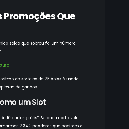
as Promoções Que
 único saldo que sobrou foi um número
.
 ouro
ritmo de sorteios de 75 bolas é usado
xplosão de ganhos.
Como um Slot
 10 cartas grátis”. Se cada carta vale,
 somarmos 7.342 jogadores que aceitam o