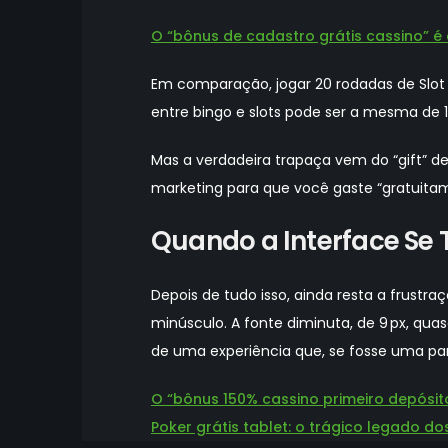
O “bônus de cadastro grátis cassino” 
Em comparação, jogar 20 rodadas de Slot 
entre bingo e slots pode ser a mesma de 
Mas a verdadeira trapaça vem do “gift” d
marketing para que você gaste “gratuitam
Quando a Interface Se
Depois de tudo isso, ainda resta a frustra
minúsculo. A fonte diminuta, de 9 px, quas
de uma experiência que, se fosse uma par
O “bônus 150% cassino primeiro depósit
Poker grátis tablet: o trágico legado do