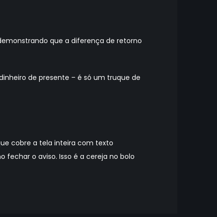
 demonstrando que a diferença de retorno
dinheiro de presente – é só um truque de
que cobre a tela inteira com texto
 fechar o aviso. Isso é a cereja no bolo