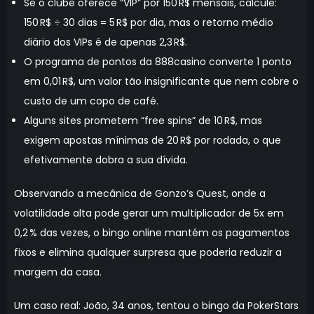
Se o clube oferece “VIP” por 150 R$ mensais, calcule:
150 R$ ÷ 30 dias = 5 R$ por dia, mas o retorno médio
diário dos VIPs é de apenas 2,3 R$.
O programa de pontos da 888casino converte 1 ponto
em 0,01 R$, um valor tão insignificante que nem cobre o
custo de um copo de café.
Alguns sites prometem “free spins” de 10 R$, mas
exigem apostas mínimas de 20 R$ por rodada, o que
efetivamente dobra a sua dívida.
Observando a mecânica de Gonzo’s Quest, onde a
volatilidade alta pode gerar um multiplicador de 5x em
0,2 % das vezes, o bingo online mantém os pagamentos
fixos e elimina qualquer surpresa que poderia reduzir a
margem da casa.
Um caso real: João, 34 anos, tentou o bingo da PokerStars