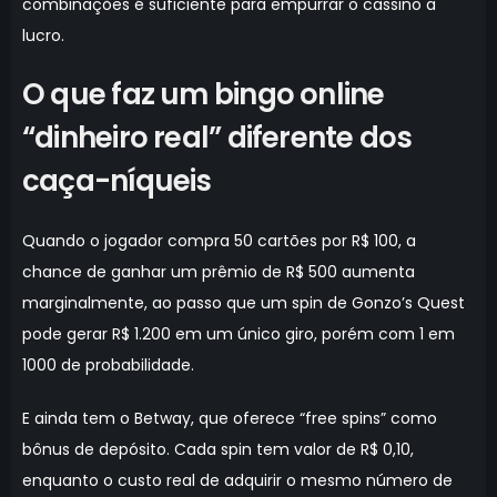
combinações é suficiente para empurrar o cassino a
lucro.
O que faz um bingo online
“dinheiro real” diferente dos
caça-níqueis
Quando o jogador compra 50 cartões por R$ 100, a
chance de ganhar um prêmio de R$ 500 aumenta
marginalmente, ao passo que um spin de Gonzo’s Quest
pode gerar R$ 1.200 em um único giro, porém com 1 em
1000 de probabilidade.
E ainda tem o Betway, que oferece “free spins” como
bônus de depósito. Cada spin tem valor de R$ 0,10,
enquanto o custo real de adquirir o mesmo número de