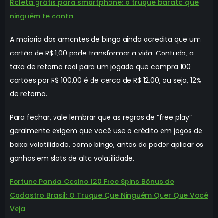
Roleta grátis para smartphone: o truque barato que
ninguém te conta
A maioria dos amantes de bingo ainda acredita que um
cartão de R$ 1,00 pode transformar a vida. Contudo, a
taxa de retorno real para um jogado que compra 100
cartões por R$ 100,00 é de cerca de R$ 12,00, ou seja, 12%
de retorno.
Para fechar, vale lembrar que as regras de “free play”
geralmente exigem que você use o crédito em jogos de
baixa volatilidade, como bingo, antes de poder aplicar os
ganhos em slots de alta volatilidade.
Fortune Panda Casino 120 Free Spins Bônus de
Cadastro Brasil: O Truque Que Ninguém Quer Que Você
Veja