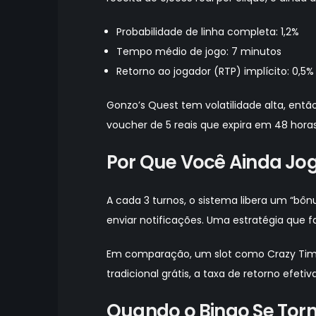
Probabilidade de linha completa: 1,2%
Tempo médio de jogo: 7 minutos
Retorno ao jogador (RTP) implícito: 0,5%
Gonzo’s Quest tem volatilidade alta, ent
voucher de 5 reais que expira em 48 horas. A
Por Que Você Ainda Jog
A cada 3 turnos, o sistema libera um “bôn
enviar notificações. Uma estratégia que fa
Em comparação, um slot como Crazy Time
tradicional grátis, a taxa de retorno efet
Quando o Bingo Se Tor