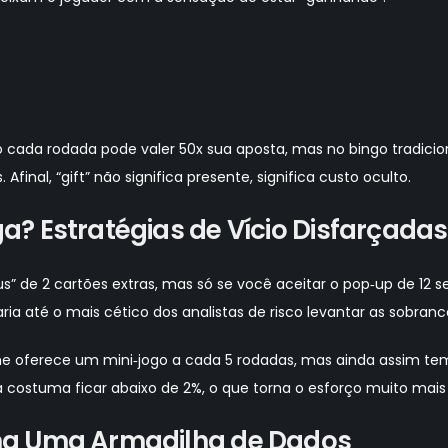
ão cada rodada pode valer 50x sua aposta, mas no bingo tradici
final, “gift” não significa presente, significa custo oculto.
a? Estratégias de Vício Disfarçadas
us” de 2 cartões extras, mas só se você aceitar o pop‑up de 1
ria até o mais cético dos analistas de risco levantar as sobranc
 oferece um mini‑jogo a cada 5 rodadas, mas ainda assim te
iva costuma ficar abaixo de 2%, o que torna o esforço muito mais
na Uma Armadilha de Dados