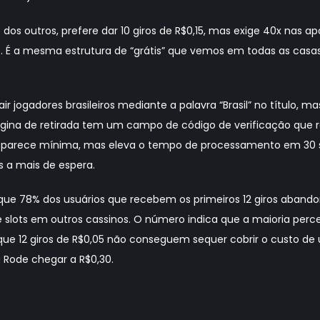
dos outros, prefere dar 10 giros de R$0,15, mas exige 40x nas ap
. É a mesma estrutura de “grátis” que vemos em todas as casa
air jogadores brasileiros mediante a palavra “Brasil” no título,
ina de retirada tem um campo de código de verificação que req
os parece mínima, mas eleva o tempo de processamento em 30 
 a mais de espera.
que 78% dos usuários que recebem os primeiros 12 giros abando
slots em outros cassinos. O número indica que a maioria perce
 que 12 giros de R$0,05 não conseguem sequer cobrir o custo d
 Rode chegar a R$0,30.