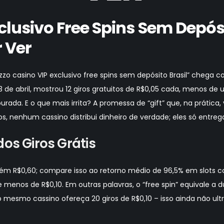
clusivo Free Spins Sem Depósi
 Ver
izzo casino VIP exclusivo free spins sem depósito Brasil” chega
 de abril, mostrou 12 giros gratuitos de R$0,05 cada, menos de 
ada. E o que mais irrita? A promessa de “gift” que, na prática
, nenhum cassino distribui dinheiro de verdade; eles só entreg
dos Giros Grátis
ém R$0,60; compare isso ao retorno médio de 96,5% em slots co
 menos de R$0,10. Em outras palavras, o “free spin” equivale a 
mesmo cassino ofereça 20 giros de R$0,10 – isso ainda não ul