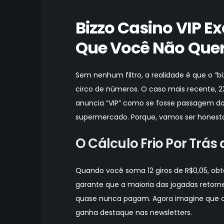
Bizzo Casino VIP Ex
Que Você Não Quer
Sem nenhum filtro, a realidade é que o “b
circo de números. O caso mais recente, 23
anuncia “VIP” como se fosse passagem dour
supermercado. Porque, vamos ser honestos
O Cálculo Frio Por Trás 
Quando você soma 12 giros de R$0,05, obt
garante que a maioria das jogadas retorne
quase nunca pagam. Agora imagine que o 
ganha destaque nas newsletters.