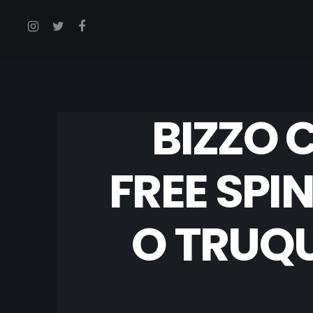
BIZZO 
FREE SPI
O TRUQ