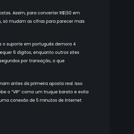
ostas. Assim, para converter R$1,50 em
s, só mudam as cifras para parecer mais
 mas o suporte em português demora 4
uer 6 dígitos, enquanto outros sites
segundos por transação, o que
nam antes da primeira aposta real. Isso
be o “VIP” como um truque barato e evita
e uma conexão de 5 minutos de internet