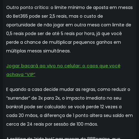
Outro ponto crítico: o limite mínimo de aposta em mesas
do Bet365 pode ser 2,5 reais, mas o custo de
oportunidade de não jogar em outra mesa com limite de
0,5 reais pode ser de até 5 reais por hora, já que você
perde a chance de multiplicar pequenos ganhos em
múltiplas mesas simultâneas.
Jogar bacará ao vivo no celular: o caos que você
achava “VIP”
E quando a casa decide mudar as regras, como reduzir o
“surrender” de 3x para 2x, o impacto imediato no seu
bankroll pode ser calculado: se você perde 12 vezes a
cada 20 mãos, a diferença de 1 ponto altera seu saldo em
cerca de 24 reais por sessão de 100 mãos.