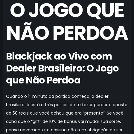
O JOGO QUE
NÃO PERDOA
Blackjack ao Vivo com
Dealer Brasileiro: O Jogo
que Não Perdoa
Quando o 1º minuto da partida começa, o dealer
brasileiro já está a três passos de te fazer perder a aposta
de 50 reais que você achou que era “presente”. Se você
acha que o “gift” de 10% de bônus vai mudar sua sorte,
pense novamente; o cassino não tem obrigação de ser