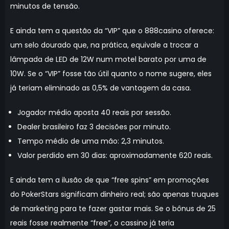
minutos de tensão.
E ainda tem a questão da “VIP” que o 888casino oferece:
um selo dourado que, na prática, equivale a trocar a
lâmpada de LED de 12W num motel barato por uma de
10W. Se o “VIP” fosse tão útil quanto o nome sugere, eles
já teriam eliminado as 0,5% de vantagem da casa.
Jogador médio aposta 40 reais por sessão.
Dealer brasileiro faz 3 decisões por minuto.
Tempo médio de uma mão: 2,3 minutos.
Valor perdido em 30 dias: aproximadamente 620 reais.
E ainda tem a ilusão de que “free spins” em promoções
do PokerStars significam dinheiro real; são apenas truques
de marketing para te fazer gastar mais. Se o bônus de 25
reais fosse realmente “free”, o cassino já teria