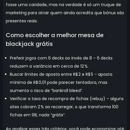
fosse uma caridade, mas na verdade é só um truque de
marketing para atrair quem ainda acredita que bônus são
presentes reais.
Como escolher a melhor mesa de
blackjack grátis
Preferir jogos com 6 decks ao invés de 8 – 6 decks
reduzem a variância em cerca de 12 %.
Buscar limites de aposta entre R$ 2 e R$ 5 – aposta
mínima de R$ 0,01 pode parecer tentadora, mas
aumenta o risco de “bankroll bleed”.
Verificar a taxa de recompra de fichas (rebuy) – alguns
sites cobram 2 % ao recarregar, o que transforma 100
fichas em 98, nada “grátis”.
Ao analisar esses três critérios, você pode economizar até