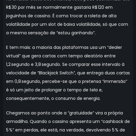
R$ 30 por mês se normalmente gastaria R$ 120 em
joguinhos de cassino. É como trocar a roleta de alta
volatilidade por um slot de baixa volatilidade, só que com
a mesma sensação de “estou ganhando”.
E tem mais: a maioria das plataformas usa um “dealer
virtual” que gera cartas com tempo aleatório entre
1,2 segundo e 3,8 segundo. Se comparar esse intervalo à
velocidade de “Blackjack Switch”, que entrega duas cartas
em 0,8 segundo, percebe-se que a pretensa “immersão”
é só um jeito de prolongar o tempo de tela e,
consequentemente, o consumo de energia.
Chegamos ao ponto onde a “gratuidade” vira a própria
armadilha. Quando o cassino apresenta um “cashback de
5 %” em perdas, ele está, na verdade, devolvendo 5 % de