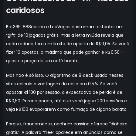
caridosos
Bet365, 888casino e LeoVegas costumam ostentar um
“gift” de 10 jogadas grátis, mas a letra miúda revela que
cada rodada tem um limite de aposta de R$ 0,05. Se você
fizer 10 apostas, o máximo que pode ganhar é R$ 0,50 –
quase o preço de um café barato.
Mas não é só isso. O algoritmo de 8‑deck usado nesses
sites calcula a vantagem da casa em 0,5 %. Se você
apostar R$ 100 por sessão, a expectativa de perda é de
R$ 0,50. Parece pouco, até que você jogue 200 sessões e
veja R$ 100 evaporarem como fumaça de cigarro barato.
Porque, francamente, nenhum cassino oferece “dinheiro
grátis”. A palavra “free” aparece em anúncios como se