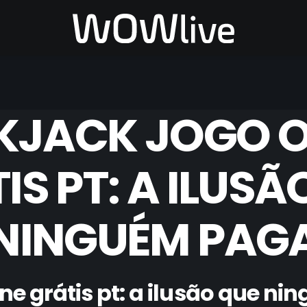
KJACK JOGO O
IS PT: A ILUSÃ
NINGUÉM PAG
ine grátis pt: a ilusão que n