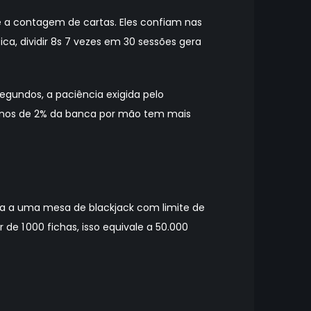
e a contagem de cartas. Eles confiam nas
ca, dividir 8s 7 vezes em 30 sessões gera
gundos, a paciência exigida pelo
menos de 2% da banca por mão tem mais
leva a uma mesa de blackjack com limite de
 de 1 000 fichas, isso equivale a 50.000