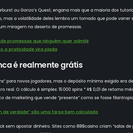
burst ou Gonzo’s Quest, engana mais que a maioria dos tutoriai
 mas a volatilidade deles lembra um tornado que pode varrer se
o um miragem no deserto de promessas.
a de promessas que ninguém quer admitir
 a praticidade vira piada
nca é realmente grátis
pins” para novos jogadores, mas o depósito mínimo exigido era
 real. O cálculo é simples: 15 000 spins * R$ 0,01 de retorno méd
co de marketing que vende “presente” como se fosse filantropia
m de verdade” são uma farsa bem calculada
ack sem apostar dinheiro. Sites como 888casino criam “salas de