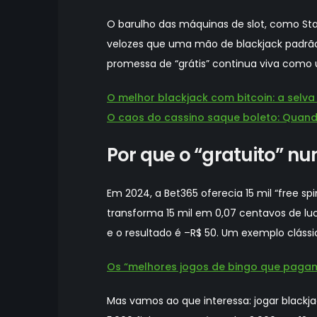
O barulho das máquinas de slot, como Star
velozes que uma mão de blackjack padrão,
promessa de “grátis” continua viva com
O melhor blackjack com bitcoin: a selv
O caos do cassino saque boleto: Quando
Por que o “gratuito” nu
Em 2024, a Bet365 oferecia 15 mil “free s
transforma 15 mil em 0,07 centavos de lucro
e o resultado é –R$ 50. Um exemplo clássi
Os “melhores jogos de bingo que paga
Mas vamos ao que interessa: jogar blackj