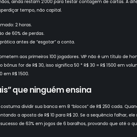
mãos, ainda restam 2 000 para testar contagem de cartas. A dif
esperdiçar tempo, não capital.
timado: 2 horas.
ão de 60% de perdas.
prática antes de “esgotar” a conta.
rometem aos primeiros 100 jogadores. VIP não é um título de hon
o bônus for de R$ 30, isso significa 50 * R$ 30 = R$ 1 500 em vo
0 em R$ 1 500.
nais” que ninguém ensina
costuma dividir sua banca em 8 “blocos” de R$ 250 cada. Quan
ando a aposta de R$ 10 para R$ 20. Se a sequência falhar, ele r
e sucesso de 63% em jogos de 6 baralhos, provando que até o 