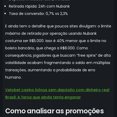
Retirada rápida: 24h com Nubank
Taxa de conversão: 0,7% vs 2,3%
E ainda tem o detalhe que poucos sites divulgam: o limite
máximo de retirada por operação usando Nubank
costuma ser R$5.000. Isso é 40% menor que o limite no
boleto bancário, que chega a R$8.000. Como
consequência, jogadores que buscam “free spins” de alta
volatilidade acabam fragmentando o saldo em múltiplas
transações, aumentando a probabilidade de erro
humano.
Velobet casino bônus sem depósito com dinheiro real
Brasil: A farsa que ainda tenta enganar
Como analisar as promoções