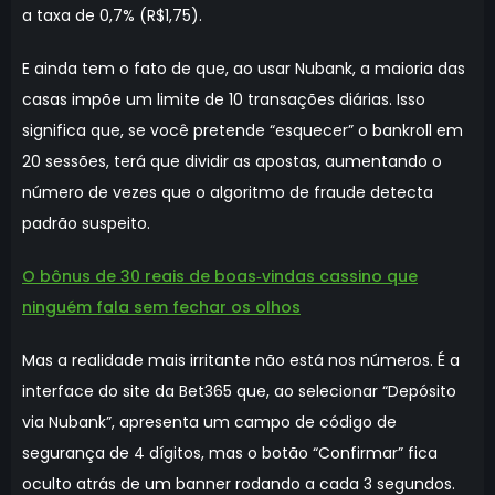
a taxa de 0,7% (R$1,75).
E ainda tem o fato de que, ao usar Nubank, a maioria das
casas impõe um limite de 10 transações diárias. Isso
significa que, se você pretende “esquecer” o bankroll em
20 sessões, terá que dividir as apostas, aumentando o
número de vezes que o algoritmo de fraude detecta
padrão suspeito.
O bônus de 30 reais de boas‑vindas cassino que
ninguém fala sem fechar os olhos
Mas a realidade mais irritante não está nos números. É a
interface do site da Bet365 que, ao selecionar “Depósito
via Nubank”, apresenta um campo de código de
segurança de 4 dígitos, mas o botão “Confirmar” fica
oculto atrás de um banner rodando a cada 3 segundos.