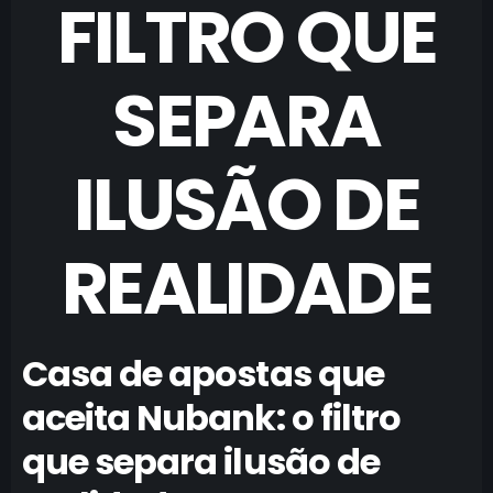
FILTRO QUE
SEPARA
ILUSÃO DE
REALIDADE
Casa de apostas que
aceita Nubank: o filtro
que separa ilusão de