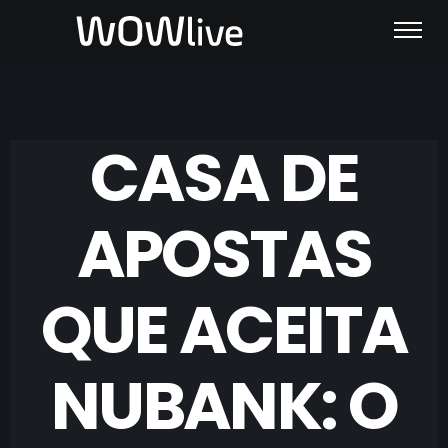
CASA DE
APOSTAS
QUE ACEITA
NUBANK: O