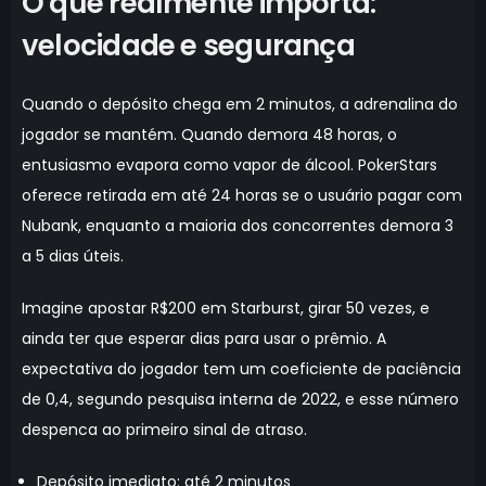
O que realmente importa:
velocidade e segurança
Quando o depósito chega em 2 minutos, a adrenalina do
jogador se mantém. Quando demora 48 horas, o
entusiasmo evapora como vapor de álcool. PokerStars
oferece retirada em até 24 horas se o usuário pagar com
Nubank, enquanto a maioria dos concorrentes demora 3
a 5 dias úteis.
Imagine apostar R$200 em Starburst, girar 50 vezes, e
ainda ter que esperar dias para usar o prêmio. A
expectativa do jogador tem um coeficiente de paciência
de 0,4, segundo pesquisa interna de 2022, e esse número
despenca ao primeiro sinal de atraso.
Depósito imediato: até 2 minutos