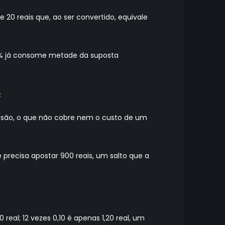
0 reais que, ao ser convertido, equivale
,1% já consome metade da suposta
o
sessão, o que não cobre nem o custo de um
cê precisa apostar 900 reais, um salto que a
real; 12 vezes 0,10 é apenas 1,20 real, um