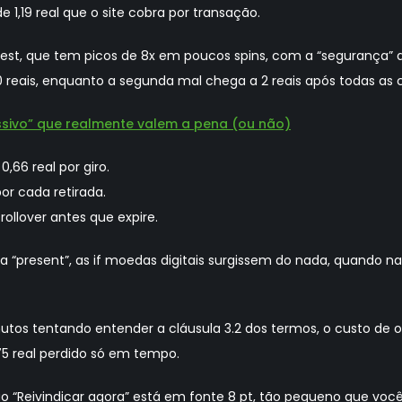
 1,19 real que o site cobra por transação.
est, que tem picos de 8x em poucos spins, com a “segurança”
0 reais, enquanto a segunda mal chega a 2 reais após todas as 
ssivo” que realmente valem a pena (ou não)
0,66 real por giro.
or cada retirada.
rollover antes que expire.
ft” a “present”, as if moedas digitais surgissem do nada, quand
utos tentando entender a cláusula 3.2 dos termos, o custo de 
,75 real perdido só em tempo.
o “Reivindicar agora” está em fonte 8 pt, tão pequeno que você 