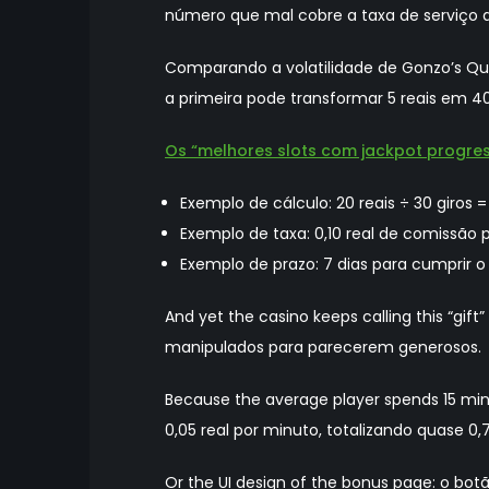
número que mal cobre a taxa de serviço de
Comparando a volatilidade de Gonzo’s Qu
a primeira pode transformar 5 reais em 4
Os “melhores slots com jackpot progre
Exemplo de cálculo: 20 reais ÷ 30 giros = 
Exemplo de taxa: 0,10 real de comissão p
Exemplo de prazo: 7 dias para cumprir o 
And yet the casino keeps calling this “gi
manipulados para parecerem generosos.
Because the average player spends 15 min
0,05 real por minuto, totalizando quase 0
Or the UI design of the bonus page: o botã