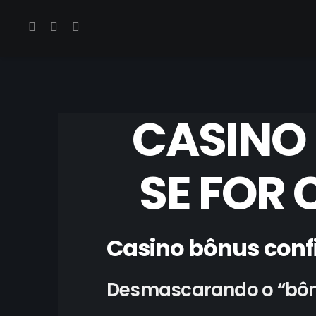
CASINO
SE FOR 
Casino bônus confiá
Desmascarando o “bôn