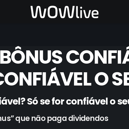
 BÔNUS CONFIÁ
CONFIÁVEL O S
vel? Só se for confiável o se
us” que não paga dividendos