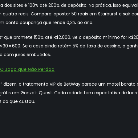
dos sites é 100% até 200% de depósito. Na prática, isso equiva
quatro reais. Compare: apostar 50 reais em Starburst e sair com
m conta poupança que rende 0,3% ao ano.
” que promete 150% até R$2.000. Se o depósito mínimo for R$2
0 × 30 = 600. Se a casa ainda retém 5% de taxa de cassino, o gan
o com juros embutidos.
o: O Jogo que Não Perdoa
” dizem, o tratamento VIP de BetWay parece um motel barato c
rátis em Gonzo’s Quest. Cada rodada tem expectativa de lucro d
s do que custou.