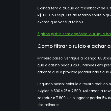
E ainda tem o truque do “cashback” de 10
R$1.000, ou seja, 10% de retorno sobre o
exame que você já falhou.
5 giros grátis sem depósito: o truque b
Como filtrar o ruído e achar
Primeiro passo: verifique a licença. 888ca
que o casino pagou R$3,5 milhões em prêm
garante que o próximo jogador não fique
Segundo passo: calcule o “custo real” do
exigido é 500 × 25 = 12.500. Aplicando a ta
se reduz a 11.800. Se o jogador perder 5% 
dos milhares.