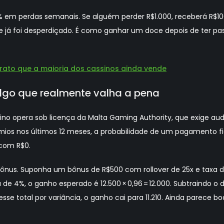
% em perdas semanais. Se alguém perder R$1.000, receberá R$10
 que já foi desperdiçado. É como ganhar um doce depois de ter 
arato que a maioria dos cassinos ainda vende
 algo que realmente valha a pena
sino opera sob licença da Malta Gaming Authority, que exige audit
ios nos últimos 12 meses, a probabilidade de um pagamento fie
 com R$0.
 bônus. Suponha um bônus de R$500 com rollover de 25x e taxa 
xa de 4%, o ganho esperado é 12.500 × 0,96 = 12.000. Subtraindo o d
desse total por variância, o ganho cai para 11.210. Ainda parece