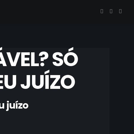
VEL? SÓ
EU JUÍZO
u juízo