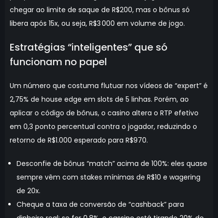
chegar ao limite de saque de R$200, mas o bônus só
libera após 15x, ou seja, R$3 000 em volume de jogo.
Estratégias “inteligentes” que só
funcionam no papel
Um número que costuma flutuar nos vídeos de “expert” é
2,75% de house edge em slots de 5 linhas. Porém, ao
aplicar o código de bônus, o casino altera o RTP efetivo
em 0,3 ponto percentual contra o jogador, reduzindo o
retorno de R$1.000 esperado para R$970.
Desconfie de bônus “match” acima de 100%: eles quase
sempre vêm com stakes mínimas de R$10 e wagering
de 20x.
Cheque a taxa de conversão de “cashback” para