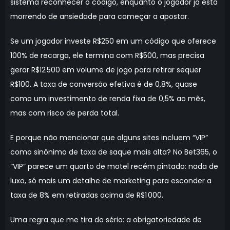
sistema reconhecer o código, enquanto o jogador já está
morrendo de ansiedade para começar a apostar.
Se um jogador investe R$250 em um código que oferece
100% de recarga, ele termina com R$500, mas precisa
gerar R$12 500 em volume de jogo para retirar sequer
R$100. A taxa de conversão efetiva é de 0,8%, quase
como um investimento de renda fixa de 0,5% ao mês,
mas com risco de perda total.
E porque não mencionar que alguns sites incluem “VIP”
como sinônimo de taxa de saque mais alta? No Bet365, o
“VIP” parece um quarto de motel recém pintado: nada de
luxo, só mais um detalhe de marketing para esconder a
taxa de 8% em retiradas acima de R$1 000.
Uma regra que me tira do sério: a obrigatoriedade de