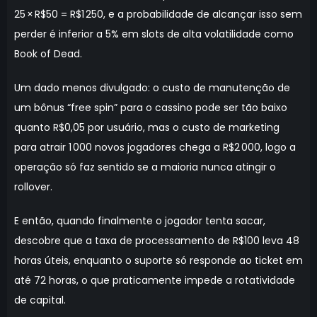
25 × R$50 = R$1 250, e a probabilidade de alcançar isso sem
perder é inferior a 5% em slots de alta volatilidade como
Book of Dead.
Um dado menos divulgado: o custo de manutenção de
um bônus “free spin” para o cassino pode ser tão baixo
quanto R$0,05 por usuário, mas o custo de marketing
para atrair 1 000 novos jogadores chega a R$2 000, logo a
operação só faz sentido se a maioria nunca atingir o
rollover.
E então, quando finalmente o jogador tenta sacar,
descobre que a taxa de processamento de R$100 leva 48
horas úteis, enquanto o suporte só responde ao ticket em
até 72 horas, o que praticamente impede a rotatividade
de capital.