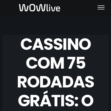
CASSINO
COM 75
RODADAS
GRÁTIS: O