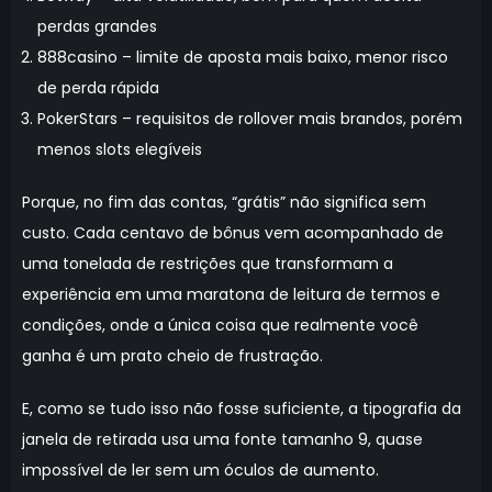
perdas grandes
888casino – limite de aposta mais baixo, menor risco
de perda rápida
PokerStars – requisitos de rollover mais brandos, porém
menos slots elegíveis
Porque, no fim das contas, “grátis” não significa sem
custo. Cada centavo de bônus vem acompanhado de
uma tonelada de restrições que transformam a
experiência em uma maratona de leitura de termos e
condições, onde a única coisa que realmente você
ganha é um prato cheio de frustração.
E, como se tudo isso não fosse suficiente, a tipografia da
janela de retirada usa uma fonte tamanho 9, quase
impossível de ler sem um óculos de aumento.