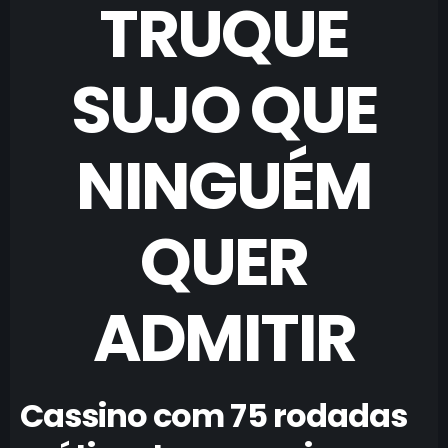
TRUQUE
SUJO QUE
NINGUÉM
QUER
ADMITIR
Cassino com 75 rodadas