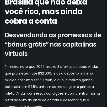
Brasília que não deixa
você rico, mas ainda
cobra a conta
Desvendando as promessas de
“bônus grátis” nas capitalinas
virtuais
Primeiro, note que 2024 trouxe 3 ofertas de boas‑vindas
que prometem até R$2.000, mas o depósito mínimo
exigido costuma ser 50 reais, o que já reduz o ganho
potencial em 97,5% antes mesmo de girar a primeira
roleta. Andar com essas condições é como entrar numa
pista de 5 km de pista de corrida e descobrir que a
largada está trancada.