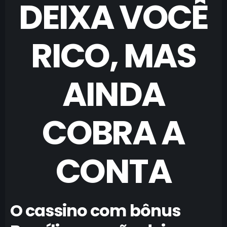
DEIXA VOCÊ
RICO, MAS
AINDA
COBRA A
CONTA
O cassino com bônus