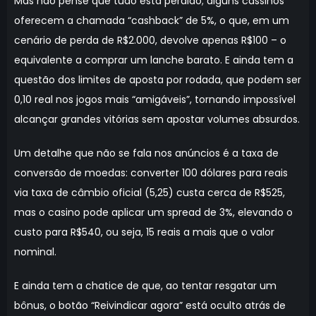
Mas não pense que tudo está perdido; alguns cassinos
oferecem a chamada “cashback” de 5%, o que, em um
cenário de perda de R$2.000, devolve apenas R$100 – o
equivalente a comprar um lanche barato. E ainda tem a
questão dos limites de aposta por rodada, que podem ser
0,10 real nos jogos mais “amigáveis”, tornando impossível
alcançar grandes vitórias sem apostar volumes absurdos.
Um detalhe que não se fala nos anúncios é a taxa de
conversão de moedas: converter 100 dólares para reais
via taxa de câmbio oficial (5,25) custa cerca de R$525,
mas o casino pode aplicar um spread de 3%, elevando o
custo para R$540, ou seja, 15 reais a mais que o valor
nominal.
E ainda tem a chatice de que, ao tentar resgatar um
bônus, o botão “Reivindicar agora” está oculto atrás de