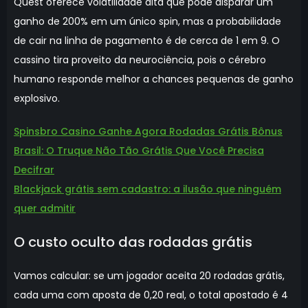
Quest oferece volatilidade alta que pode disparar um
ganho de 200% em um único spin, mas a probabilidade
de cair na linha de pagamento é de cerca de 1 em 9. O
cassino tira proveito da neurociência, pois o cérebro
humano responde melhor a chances pequenas de ganho
explosivo.
Spinsbro Casino Ganhe Agora Rodadas Grátis Bônus
Brasil: O Truque Não Tão Grátis Que Você Precisa
Decifrar
Blackjack grátis sem cadastro: a ilusão que ninguém
quer admitir
O custo oculto das rodadas grátis
Vamos calcular: se um jogador aceita 20 rodadas grátis,
cada uma com aposta de 0,20 real, o total apostado é 4