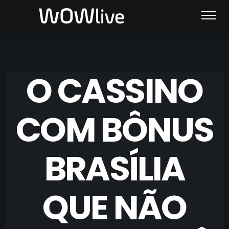
O CASSINO
COM BÔNUS
BRASÍLIA
QUE NÃO