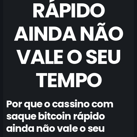
RÁPIDO
AINDA NÃO
VALE O SEU
TEMPO
Por que o cassino com
saque bitcoin rápido
ainda não vale o seu