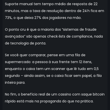
Suporte manual tem tempo médio de resposta de 22
minutos, mas a taxa de resolução dentro de 24 h fica em
73%, o que deixa 27% dos jogadores na mão.
O ponto cru é que a maioria dos “sistemas de fraude
avançados” são apenas check‑lists de compliance, nada
de tecnologia de ponta.
Se você quer comparar, pense em uma fila de
supermercado: a pessoa à sua frente tem 12 itens,
enquanto o caixa tem um scanner que lê tudo em 0,5
segundo – ainda assim, se o caixa ficar sem papel, a fila
inteira para.
No fim, o benefício real de um cassino com saque bitcoin
rápido está mais na propaganda do que na prática.