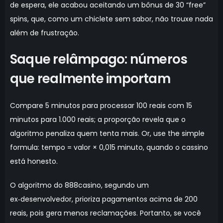
de espera, ele acabou aceitando um bônus de 30 “free”
spins, que, como um chiclete sem sabor, não trouxe nada
além de frustração.
Saque relâmpago: números
que realmente importam
Compare 5 minutos para processar 100 reais com 15
minutos para 1.000 reais; a proporção revela que o
algoritmo penaliza quem tenta mais. Or, use the simple
formula: tempo = valor × 0,015 minuto, quando o cassino
está honesto.
O algoritmo do 888casino, segundo um
ex‑desenvolvedor, prioriza pagamentos acima de 200
reais, pois gera menos reclamações. Portanto, se você