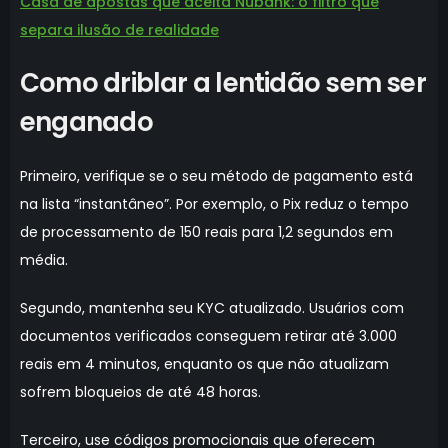
Casa de apostas que aceita Nubank: o filtro que
separa ilusão de realidade
Como driblar a lentidão sem ser
enganado
Primeiro, verifique se o seu método de pagamento está
na lista “instantâneo”. Por exemplo, o Pix reduz o tempo
de processamento de 150 reais para 1,2 segundos em
média.
Segundo, mantenha seu KYC atualizado. Usuários com
documentos verificados conseguem retirar até 3.000
reais em 4 minutos, enquanto os que não atualizam
sofrem bloqueios de até 48 horas.
Terceiro, use códigos promocionais que oferecem