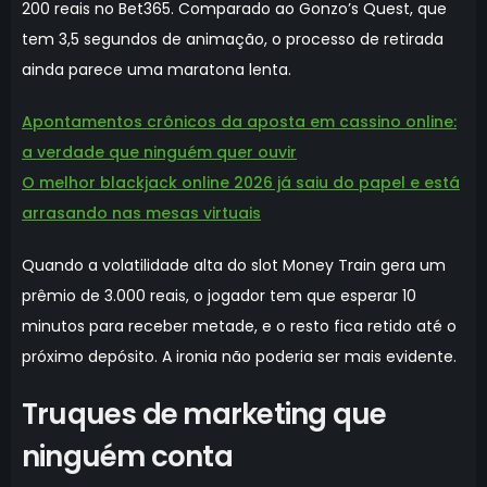
200 reais no Bet365. Comparado ao Gonzo’s Quest, que
tem 3,5 segundos de animação, o processo de retirada
ainda parece uma maratona lenta.
Apontamentos crônicos da aposta em cassino online:
a verdade que ninguém quer ouvir
O melhor blackjack online 2026 já saiu do papel e está
arrasando nas mesas virtuais
Quando a volatilidade alta do slot Money Train gera um
prêmio de 3.000 reais, o jogador tem que esperar 10
minutos para receber metade, e o resto fica retido até o
próximo depósito. A ironia não poderia ser mais evidente.
Truques de marketing que
ninguém conta