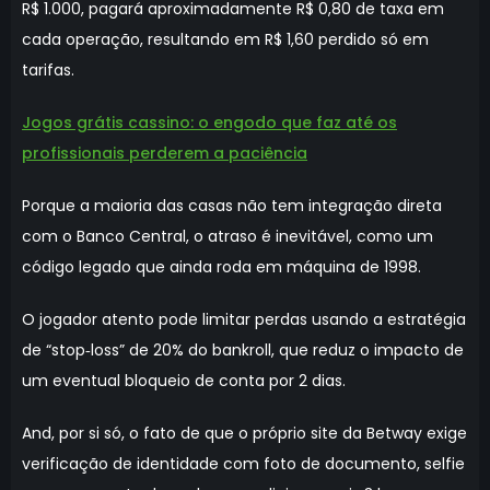
R$ 1.000, pagará aproximadamente R$ 0,80 de taxa em
cada operação, resultando em R$ 1,60 perdido só em
tarifas.
Jogos grátis cassino: o engodo que faz até os
profissionais perderem a paciência
Porque a maioria das casas não tem integração direta
com o Banco Central, o atraso é inevitável, como um
código legado que ainda roda em máquina de 1998.
O jogador atento pode limitar perdas usando a estratégia
de “stop‑loss” de 20% do bankroll, que reduz o impacto de
um eventual bloqueio de conta por 2 dias.
And, por si só, o fato de que o próprio site da Betway exige
verificação de identidade com foto de documento, selfie