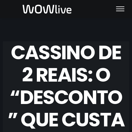
CASSINO DE
2 REAIS: O
“DESCONTO
” QUE CUSTA