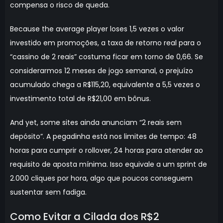
compensa o risco de queda.
Because the average player loses 1,5 vezes o valor
investido em promoções, a taxa de retorno real para o
“cassino de 2 reais” costuma ficar em torno de 0,66. Se
considerarmos 12 meses de jogo semanal, o prejuízo
acumulado chega a R$115,20, equivalente a 5,5 vezes o
investimento total de R$21,00 em bônus.
And yet, some sites ainda anunciam “2 reais sem
depósito”. A pegadinha está nos limites de tempo: 48
horas para cumprir o rollover, 24 horas para atender ao
requisito de aposta mínima. Isso equivale a um sprint de
2.000 cliques por hora, algo que poucos conseguem
sustentar sem fadiga.
Como Evitar a Cilada dos R$2