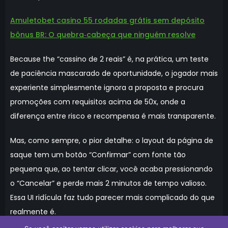
Amuletobet casino 55 rodadas grátis sem depósito
bônus BR: O quebra‑cabeça que ninguém resolve
Because the “cassino de 2 reais” é, na prática, um teste
de paciência mascarado de oportunidade, o jogador mais
experiente simplesmente ignora a proposta e procura
promoções com requisitos acima de 50x, onde a
diferença entre risco e recompensa é mais transparente.
Mas, como sempre, o pior detalhe: o layout da página de
saque tem um botão “Confirmar” com fonte tão
pequena que, ao tentar clicar, você acaba pressionando
o “Cancelar” e perde mais 2 minutos de tempo valioso.
Essa UI ridícula faz tudo parecer mais complicado do que
realmente é.