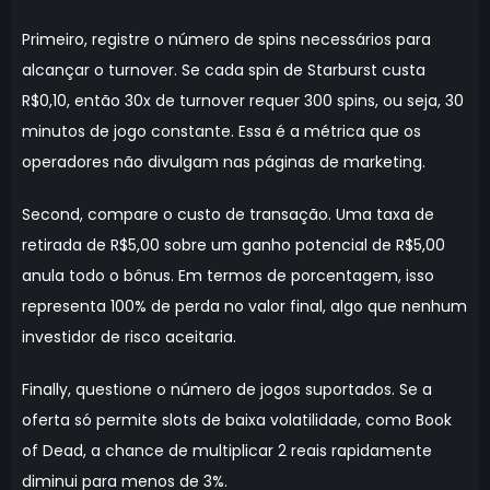
Primeiro, registre o número de spins necessários para
alcançar o turnover. Se cada spin de Starburst custa
R$0,10, então 30x de turnover requer 300 spins, ou seja, 30
minutos de jogo constante. Essa é a métrica que os
operadores não divulgam nas páginas de marketing.
Second, compare o custo de transação. Uma taxa de
retirada de R$5,00 sobre um ganho potencial de R$5,00
anula todo o bônus. Em termos de porcentagem, isso
representa 100% de perda no valor final, algo que nenhum
investidor de risco aceitaria.
Finally, questione o número de jogos suportados. Se a
oferta só permite slots de baixa volatilidade, como Book
of Dead, a chance de multiplicar 2 reais rapidamente
diminui para menos de 3%.