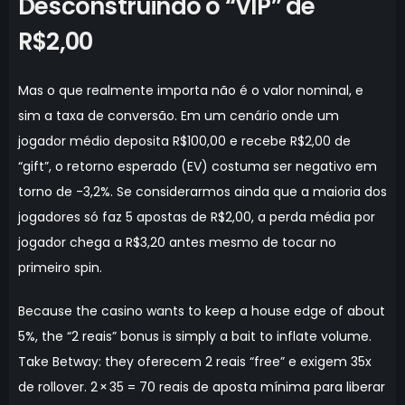
Desconstruindo o “VIP” de
R$2,00
Mas o que realmente importa não é o valor nominal, e
sim a taxa de conversão. Em um cenário onde um
jogador médio deposita R$100,00 e recebe R$2,00 de
“gift”, o retorno esperado (EV) costuma ser negativo em
torno de -3,2%. Se considerarmos ainda que a maioria dos
jogadores só faz 5 apostas de R$2,00, a perda média por
jogador chega a R$3,20 antes mesmo de tocar no
primeiro spin.
Because the casino wants to keep a house edge of about
5%, the “2 reais” bonus is simply a bait to inflate volume.
Take Betway: they oferecem 2 reais “free” e exigem 35x
de rollover. 2 × 35 = 70 reais de aposta mínima para liberar