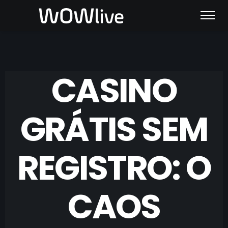
CASINO
GRÁTIS SEM
REGISTRO: O
CAOS