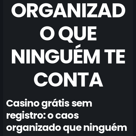
ORGANIZAD
O QUE
NINGUÉM TE
CONTA
Casino grátis sem
registro: o caos
organizado que ninguém