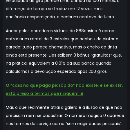
velocidade de giro parece uma corrida de 100 metros, a
diferença de tempo se traduz em 12 vezes mais
paciência desperdiçada, e nenhum centavo de lucro.
Andar pelos corredores virtuais de 888casino é como
entrar num motel de 3 estrelas que acabou de pintar a
parede: tudo parece chamativo, mas o cheiro de tinta
ainda está presente. Eles exibem 3 bônus “gratuitos” que,
na prática, equivalem a 0,01% da sua banca quando
calculamos a devolução esperada após 200 giros.
O “cassino que paga pix rápido” não existe, e se existir,
está preso a termos que ninguém lê
Mas o que realmente atrai a galera é a ilusão de que não
precisam nem se cadastrar. O número mágico 0 aparece
nos termos de serviço como “sem exigir dados pessoais”.