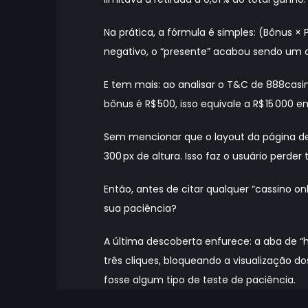
Na prática, a fórmula é simples: (Bônus 
negativo, o “presente” acabou sendo um 
E tem mais: ao analisar o T&C de 888casin
bônus é R$ 500, isso equivale a R$ 15 000
Sem mencionar que o layout da página de 
300 px de altura. Isso faz o usuário perde
Então, antes de citar qualquer “cassino 
sua paciência?
A última descoberta enfurece: a aba de “
três cliques, bloqueando a visualização do
fosse algum tipo de teste de paciência.