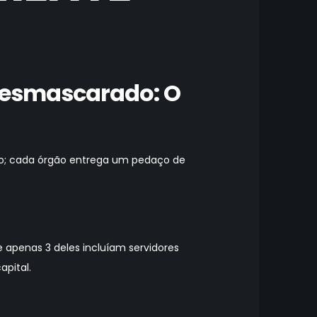
Desmascarado: O
udo; cada órgão entrega um pedaço de
 apenas 3 deles incluíam servidores
pital.