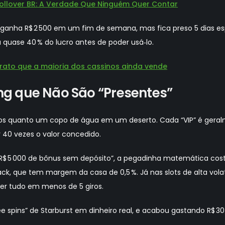
ollover BR: A Verdade Que Ninguém Quer Contar
 ganha R$ 2 500 em um fim de semana, mas fica preso 5 dias e
 quase 40 % do lucro antes de poder usá‑lo.
arato que a maioria dos cassinos ainda vende
ng que Não São “Presentes”
 vazios quanto um copo de água em um deserto. Cada “VIP” é ge
r 40 vezes o valor concedido.
$ 5 000 de bônus sem depósito”, a pegadinha matemática cost
jack, que tem margem da casa de 0,5 %. Já nas slots de alta vo
er tudo em menos de 5 giros.
free spins” de Starburst em dinheiro real, e acabou gastando R$ 