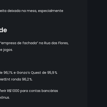
ceita deixada na mesa, especialmente
ade
 “empresa de fachada” na Rua das Flores,
e jogos.
e 96,1 % e Gonzo’s Quest de 95,9 %
etEnt ronda 96,2 %.
erir R$ 1 000 para contas bancárias
bônus.