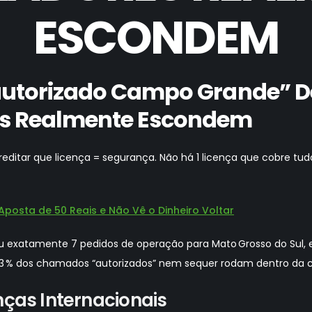
ESCONDEM
 autorizado Campo Grande” 
es Realmente Escondem
creditar que licença = segurança. Não há 1 licença que cobre t
osta de 50 Reais e Não Vê o Dinheiro Voltar
u exatamente 7 pedidos de operação para Mato Grosso do Sul, e
3 % dos chamados “autorizados” nem sequer rodam dentro da ca
enças Internacionais