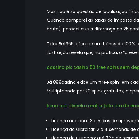
Mas não é só questão de localização físic
Quando comparei as taxas de imposto da M
bruto), percebi que a diferença de 25 po
Take Bet365: oferece um bônus de 100 % at
ilustração revela que, na prática, o “presen
cassino pix casino 50 free spins sem de
Já 888casino exibe um “free spin” em cad
Multiplicando por 20 spins gratuitos, o ope
keno por dinheiro real: o jeito cru de e
Licença nacional: 3 a 5 dias de aprovaçã
Licença da Gibraltar: 2 a 4 semanas de a
Licença da Curaçao: até 72 h de respos