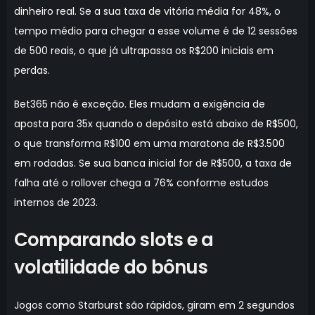
dinheiro real. Se a sua taxa de vitória média for 48%, o
tempo médio para chegar a esse volume é de 12 sessões
de 500 reais, o que já ultrapassa os R$200 iniciais em
perdas.
Bet365 não é exceção. Eles mudam a exigência de
aposta para 35x quando o depósito está abaixo de R$500,
o que transforma R$100 em uma maratona de R$3.500
em rodadas. Se sua banca inicial for de R$500, a taxa de
falha até o rollover chega a 76% conforme estudos
internos de 2023.
Comparando slots e a
volatilidade do bônus
Jogos como Starburst são rápidos, giram em 2 segundos