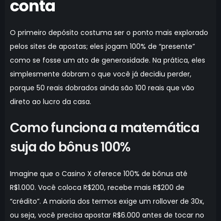
conta
O primeiro depósito costuma ser o ponto mais explorado
pelos sites de apostas; eles jogam 100% de “presente”
como se fosse um ato de generosidade. Na prática, eles
simplesmente dobram o que você já decidiu perder,
porque 50 reais dobrados ainda são 100 reais que vão
direto ao lucro da casa.
Como funciona a matemática
suja do bônus 100%
Imagine que o Casino X oferece 100% de bônus até
R$1.000. Você coloca R$200, recebe mais R$200 de
“crédito”. A maioria dos termos exige um rollover de 30x,
ou seja, você precisa apostar R$6.000 antes de tocar no