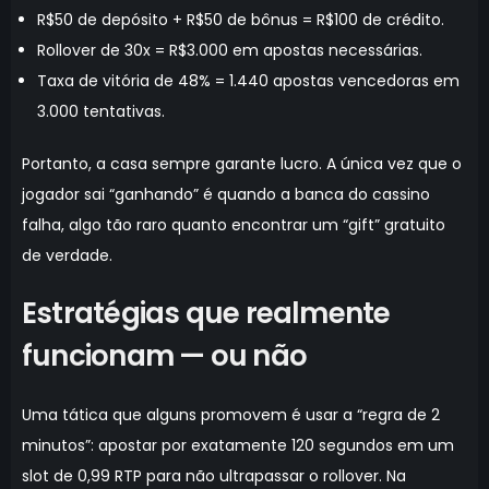
R$50 de depósito + R$50 de bônus = R$100 de crédito.
Rollover de 30x = R$3.000 em apostas necessárias.
Taxa de vitória de 48% = 1.440 apostas vencedoras em
3.000 tentativas.
Portanto, a casa sempre garante lucro. A única vez que o
jogador sai “ganhando” é quando a banca do cassino
falha, algo tão raro quanto encontrar um “gift” gratuito
de verdade.
Estratégias que realmente
funcionam — ou não
Uma tática que alguns promovem é usar a “regra de 2
minutos”: apostar por exatamente 120 segundos em um
slot de 0,99 RTP para não ultrapassar o rollover. Na