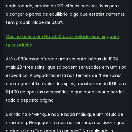
cada rodada, precisa de 150 vitórias consecutivas para
alcançar o ponto de equilíbrio, algo que estatisticamente
tem probabilidade de 0,03%.
Casino online em Natal: O caos velado que ninguém
quer admitir
Até o 888casino oferece uma variante: bônus de 100%
mais 20 “free spins” que só podem ser usados em um slot
específico. A pegadinha está nos termos de “free spins”
que exigem 40x o valor dos spins, transformando R$10 em
R$400 de apostas necessárias, o que pode levar a perder
todo o depósito original.
E ainda há o “VIP” que não é nada mais que um rótulo de
marketing. Eles jogam o mesmo número, mas dizem que
o cliente tem “tratamento especial”. Na realidade, o