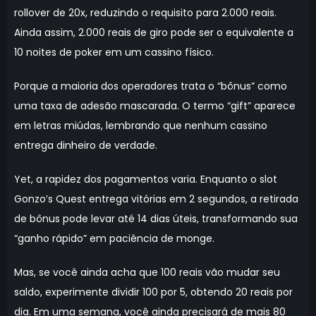
rollover de 20x, reduzindo o requisito para 2.000 reais.
Ainda assim, 2.000 reais de giro pode ser o equivalente a
10 noites de poker em um cassino físico.
Porque a maioria dos operadores trata o “bônus” como
uma taxa de adesão mascarada. O termo “gift” aparece
em letras miúdas, lembrando que nenhum cassino
entrega dinheiro de verdade.
Yet, a rapidez dos pagamentos varia. Enquanto o slot
Gonzo’s Quest entrega vitórias em 2 segundos, a retirada
de bônus pode levar até 14 dias úteis, transformando sua
“ganho rápido” em paciência de monge.
Mas, se você ainda acha que 100 reais vão mudar seu
saldo, experimente dividir 100 por 5, obtendo 20 reais por
dia. Em uma semana, você ainda precisará de mais 80