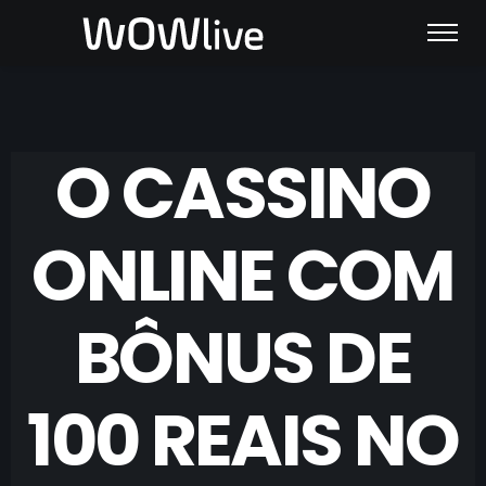
O CASSINO
ONLINE COM
BÔNUS DE
100 REAIS NO