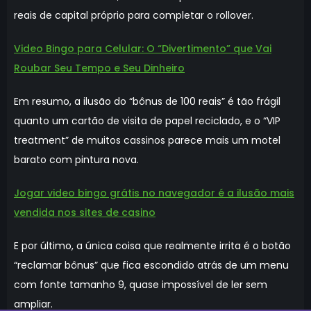
reais de capital próprio para completar o rollover.
Video Bingo para Celular: O “Divertimento” que Vai
Roubar Seu Tempo e Seu Dinheiro
Em resumo, a ilusão do “bônus de 100 reais” é tão frágil
quanto um cartão de visita de papel reciclado, e o “VIP
treatment” de muitos cassinos parece mais um motel
barato com pintura nova.
Jogar video bingo grátis no navegador é a ilusão mais
vendida nos sites de casino
E por último, a única coisa que realmente irrita é o botão
“reclamar bônus” que fica escondido atrás de um menu
com fonte tamanho 9, quase impossível de ler sem
ampliar.