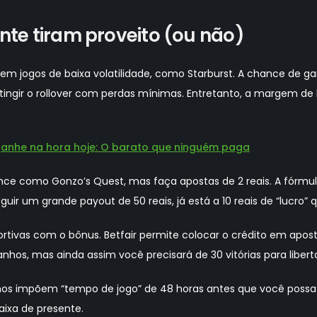
nte tiram proveito (ou não)
em jogos de baixa volatilidade, como Starburst. A chance de gan
tingir o rollover com perdas mínimas. Entretanto, a margem de 
 ganhe na hora hoje: O barato que ninguém paga
ance como Gonzo’s Quest, mas faça apostas de 2 reais. A fórmula
uir um grande payout de 50 reais, já está a 10 reais de “lucro”
rtivas com o bônus. Betfair permite colocar o crédito em apos
nhos, mas ainda assim você precisará de 30 vitórias para liberta
inos impõem “tempo de jogo” de 48 horas antes que você possa 
aixa de presente.