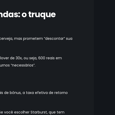
ndas: o truque
a cerveja, mas prometem “descontar” sua
lover de 30x, ou seja, 600 reais em
urnos “necessários”.
s de bônus, a taxa efetiva de retorno
 Se você escolher Starburst, que tem