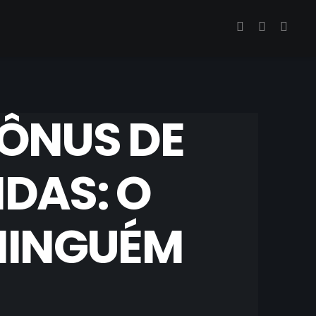
ÔNUS DE
NDAS: O
NINGUÉM