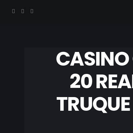
CASINO
20 REA
TRUQUE