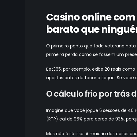
Casino online com 
barato que ningu
O primeiro ponto que todo veterano nota 
primeira perda como se fossem um prese
Bet365, por exemplo, exibe 20 reais como s
apostas antes de tocar o saque. Se você ap
O cálculo frio por trás
Imagine que você jogue 5 sessões de 40 re
(RTP) cai de 96% para cerca de 93%, porq
Mas não é só isso. A maioria das casas cri