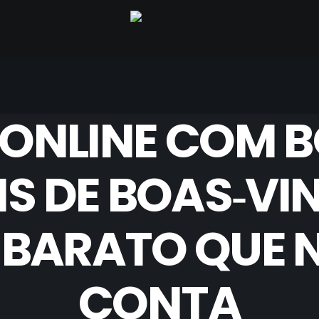
 ONLINE COM B
IS DE BOAS‑VI
 BARATO QUE 
CONTA