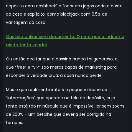
depósito com cashback” e focar em jogos onde o custo
da casa é explícito, como blackjack com 0,5% de
vantagem da casa.
Cassino online sem documento: O mito que a indústria
ainda tenta vender
Ou então aceitar que o cassino nunca foi generoso, e
que “free” e “VIP” são meras capas de marketing para
esconder a verdade crua: a casa nunca perde.
Mas o que realmente irrita é o pequeno ícone de
“informações” que aparece na tela de depósito, cuja
fonte está tão minúscula que é impossível ler sem zoom
de 200% – um detalhe que deveria ser corrigido há
tempos.