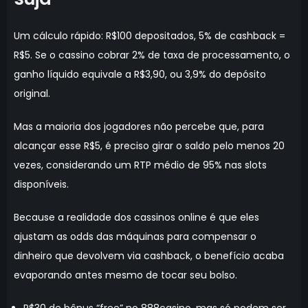
Um cálculo rápido: R$100 depositados, 5% de cashback =
R$5. Se o cassino cobrar 2% de taxa de processamento, o
ganho líquido equivale a R$3,90, ou 3,9% do depósito
original.
Mas a maioria dos jogadores não percebe que, para
alcançar esse R$5, é preciso girar o saldo pelo menos 20
vezes, considerando um RTP médio de 95% nas slots
disponíveis.
Because a realidade dos cassinos online é que eles
ajustam as odds das máquinas para compensar o
dinheiro que devolvem via cashback, o benefício acaba
evaporando antes mesmo de tocar seu bolso.