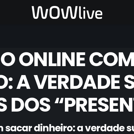
O ONLINE CO
O: A VERDADE 
S DOS “PRESEN
 sacar dinheiro: a verdade su