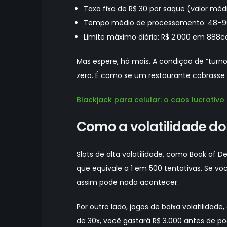
Taxa fixa de R$ 30 por saque (valor mé
Tempo médio de processamento: 48–9
Limite máximo diário: R$ 2.000 em 888c
Mas espere, há mais. A condição de “turn
zero. É como se um restaurante cobrasse
Blackjack para celular: o caos lucrativ
Como a volatilidade dos 
Slots de alta volatilidade, como Book of
que equivale a 1 em 500 tentativas. Se voc
assim pode nada acontecer.
Por outro lado, jogos de baixa volatilida
de 30x, você gastará R$ 3.000 antes de po