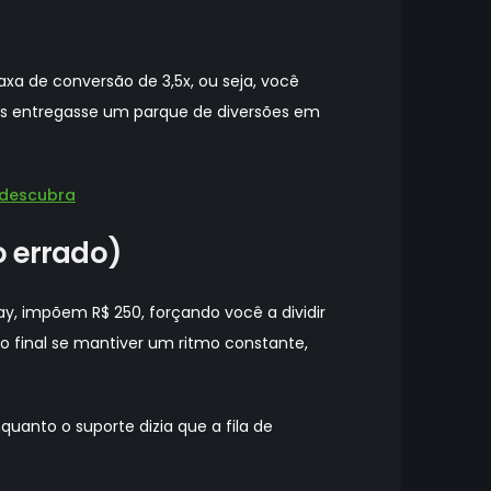
xa de conversão de 3,5x, ou seja, você
mas entregasse um parque de diversões em
 descubra
o errado)
ay, impõem R$ 250, forçando você a dividir
ao final se mantiver um ritmo constante,
anto o suporte dizia que a fila de