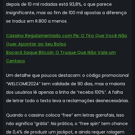
depois de 10 mil rodadas está 93,8%, o que parece
insignificante, mas ao fim de 100 mil apostas a diferença
se traduz em R.800 a menos.
Cassino Regulamentado com Pix: O Tiro Que Você Não
Quer Apontar ao Seu Bolso
Bacará Saque Bitcoin: O Truque Que Não Vale um
Centavo
Um detalhe que poucos destacam: o código promocional
“WELCOME2024” tem validade de 90 dias, mas a maioria
dos usuários lê apenas a linha de “receba 100%”. A falha
de letrar todo o texto leva a reclamações desnecessárias.
Quando o cassino coloca “free” em letras garrafais, isso
não significa “grátis”. Na prática, o “free spin” tem chance
de 0,4% de produzir um jackpot, e ainda requer rolagem