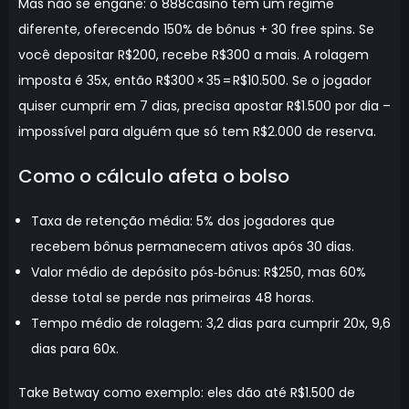
Mas não se engane: o 888casino tem um regime
diferente, oferecendo 150% de bônus + 30 free spins. Se
você depositar R$200, recebe R$300 a mais. A rolagem
imposta é 35x, então R$300 × 35 = R$10.500. Se o jogador
quiser cumprir em 7 dias, precisa apostar R$1.500 por dia –
impossível para alguém que só tem R$2.000 de reserva.
Como o cálculo afeta o bolso
Taxa de retenção média: 5% dos jogadores que
recebem bônus permanecem ativos após 30 dias.
Valor médio de depósito pós‑bônus: R$250, mas 60%
desse total se perde nas primeiras 48 horas.
Tempo médio de rolagem: 3,2 dias para cumprir 20x, 9,6
dias para 60x.
Take Betway como exemplo: eles dão até R$1.500 de