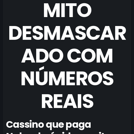
MITO
DESMASCAR
ADO COM
NÚMEROS
REAIS
Cassino que paga