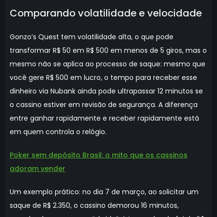
Comparando volatilidade e velocidade
Gonzo’s Quest tem volatilidade alta, o que pode
transformar R$ 50 em R$ 500 em menos de 5 giros, mas o
mesmo não se aplica ao processo de saque: mesmo que
você gere R$ 500 em lucro, o tempo para receber esse
dinheiro via Nubank ainda pode ultrapassar 12 minutos se
o cassino estiver em revisão de segurança. A diferença
entre ganhar rapidamente e receber rapidamente está
em quem controla o relógio.
Poker sem depósito Brasil: o mito que os cassinos
adoram vender
Um exemplo prático: no dia 7 de março, ao solicitar um
saque de R$ 2.350, o cassino demorou 16 minutos,