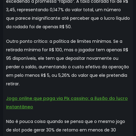
excedendo a promessa “rápido”. A taxa cobrada foi de R$
3,45, representando 0,147% do valor total, um número
que parece insignificante até perceber que o lucro líquido
da rodada foi de apenas R$ 50.
Outro ponto crítico: a política de limites mínimos. Se a
retirada mínima for R$ 100, mas o jogador tem apenas R$
95 disponíveis, ele tem que depositar novamente ou
perder o saldo, aumentando o custo efetivo da operação
em pelo menos R$ 5, ou 5,26% do valor que ele pretendia
retirar.
Jogo online que paga via Pix cassino: a ilusão do lucro
instantâneo
Não é pouca coisa quando se pensa que o mesmo jogo
de slot pode gerar 30% de retorno em menos de 30