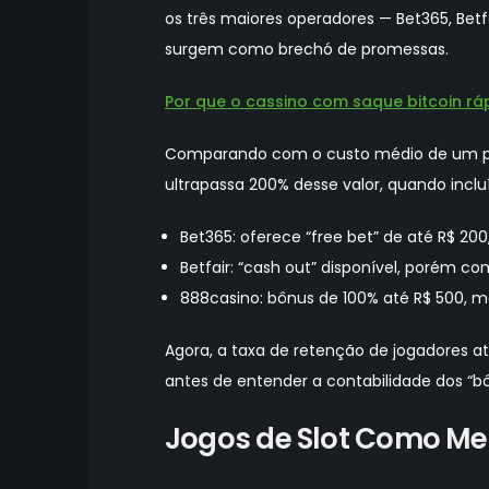
os três maiores operadores — Bet365, Be
surgem como brechó de promessas.
Por que o cassino com saque bitcoin rá
Comparando com o custo médio de um pla
ultrapassa 200% desse valor, quando inclu
Bet365: oferece “free bet” de até R$ 200,
Betfair: “cash out” disponível, porém
888casino: bônus de 100% até R$ 500, m
Agora, a taxa de retenção de jogadores a
antes de entender a contabilidade dos “bô
Jogos de Slot Como Me