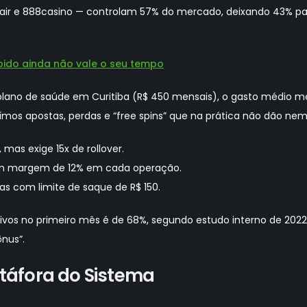
tfair e 888casino — controlam 57% do mercado, deixando 43% p
pido ainda não vale o seu tempo
no de saúde em Curitiba (R$ 450 mensais), o gasto médio men
ímos apostas, perdas e “free spins” que na prática não dão nem 
 mas exige 15x de rollover.
 com margem de 12% em cada operação.
as com limite de saque de R$ 150.
tivos no primeiro mês é de 68%, segundo estudo interno de 2022
nus”.
táfora do Sistema