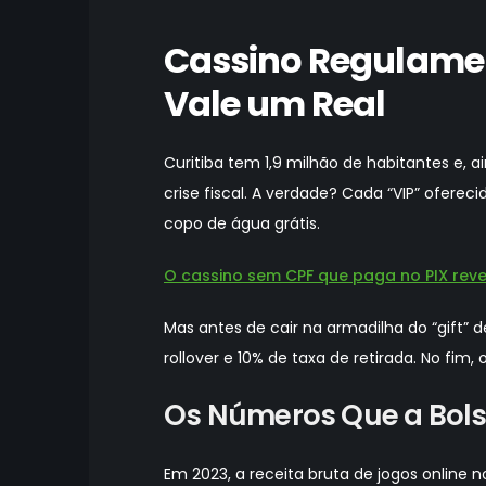
Cassino Regulamen
Vale um Real
Curitiba tem 1,9 milhão de habitantes e,
crise fiscal. A verdade? Cada “VIP” ofer
copo de água grátis.
O cassino sem CPF que paga no PIX rev
Mas antes de cair na armadilha do “gift” 
rollover e 10% de taxa de retirada. No fim,
Os Números Que a Bols
Em 2023, a receita bruta de jogos online 