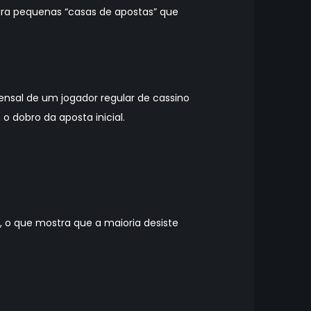
ara pequenas “casas de apostas” que
sal de um jogador regular de cassino
o dobro da aposta inicial.
, o que mostra que a maioria desiste