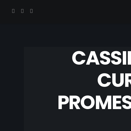
CASS
CUR
PROMES